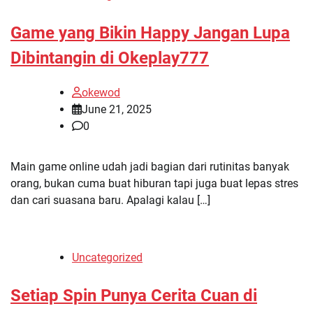
Game yang Bikin Happy Jangan Lupa
Dibintangin di Okeplay777
okewod
June 21, 2025
0
Main game online udah jadi bagian dari rutinitas banyak
orang, bukan cuma buat hiburan tapi juga buat lepas stres
dan cari suasana baru. Apalagi kalau […]
Uncategorized
Setiap Spin Punya Cerita Cuan di