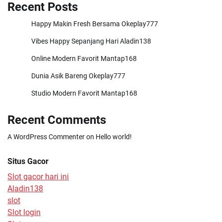
Recent Posts
Happy Makin Fresh Bersama Okeplay777
Vibes Happy Sepanjang Hari Aladin138
Online Modern Favorit Mantap168
Dunia Asik Bareng Okeplay777
Studio Modern Favorit Mantap168
Recent Comments
A WordPress Commenter
on
Hello world!
Situs Gacor
Slot gacor hari ini
Aladin138
slot
Slot login