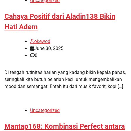
Uncategorized
Cahaya Positif dari Aladin138 Bikin
Hati Adem
okewod
June 30, 2025
0
Di tengah rutinitas harian yang kadang bikin kepala panas,
seringkali kita butuh pelarian kecil untuk mengembalikan
mood dan semangat. Entah itu dari musik favorit, kopi […]
Uncategorized
Mantap168: Kombinasi Perfect antara