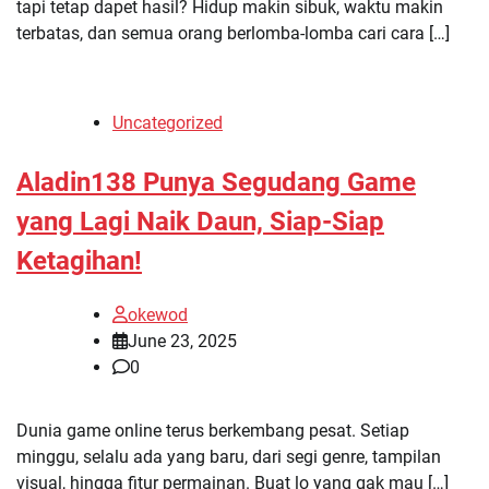
tapi tetap dapet hasil? Hidup makin sibuk, waktu makin
terbatas, dan semua orang berlomba-lomba cari cara […]
Uncategorized
Aladin138 Punya Segudang Game
yang Lagi Naik Daun, Siap-Siap
Ketagihan!
okewod
June 23, 2025
0
Dunia game online terus berkembang pesat. Setiap
minggu, selalu ada yang baru, dari segi genre, tampilan
visual, hingga fitur permainan. Buat lo yang gak mau […]