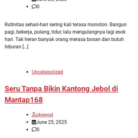
0
Rutinitas sehari-hari sering kali terasa monoton. Bangun
pagi, bekerja, pulang, tidur, lalu mengulangnya lagi esok
hari. Tak heran banyak orang merasa bosan dan butuh
hiburan […]
Uncategorized
Seru Tanpa Bikin Kantong Jebol di
Mantap168
okewod
June 25, 2025
0