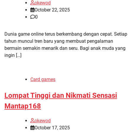
okewod
October 22, 2025
0
Dunia game online terus berkembang dengan cepat. Setiap
tahun muncul tren baru yang membuat pengalaman
bermain semakin menarik dan seru. Bagi anak muda yang
ingin […]
Card games
Lompat Tinggi dan Nikmati Sensasi
Mantap168
okewod
October 17, 2025