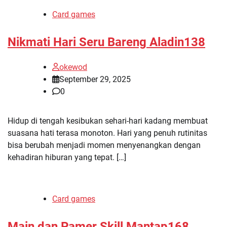
Card games
Nikmati Hari Seru Bareng Aladin138
okewod
September 29, 2025
0
Hidup di tengah kesibukan sehari-hari kadang membuat
suasana hati terasa monoton. Hari yang penuh rutinitas
bisa berubah menjadi momen menyenangkan dengan
kehadiran hiburan yang tepat. […]
Card games
Main dan Pamer Skill Mantap168