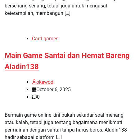
bersenang-senang, tetapi juga untuk mengasah
keterampilan, membangun […]
Card games
Main Game Santai dan Hemat Bareng
Aladin138
okewod
October 6, 2025
0
Bermain game online kini bukan sekadar soal menang
atau kalah, tetapi juga tentang bagaimana menikmati
permainan dengan santai tanpa harus boros. Aladin138
hadir sebagai platform […]