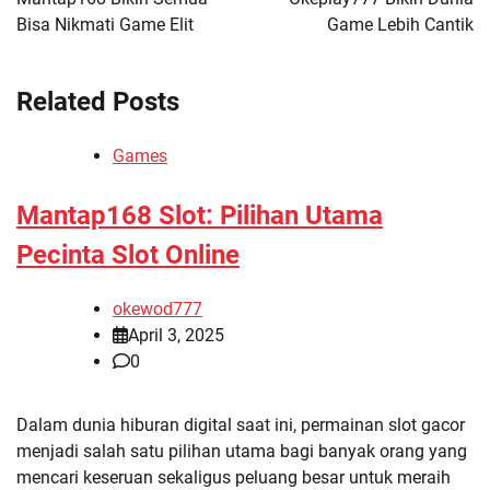
Bisa Nikmati Game Elit
Game Lebih Cantik
Related Posts
Games
Mantap168 Slot: Pilihan Utama
Pecinta Slot Online
okewod777
April 3, 2025
0
Dalam dunia hiburan digital saat ini, permainan slot gacor
menjadi salah satu pilihan utama bagi banyak orang yang
mencari keseruan sekaligus peluang besar untuk meraih