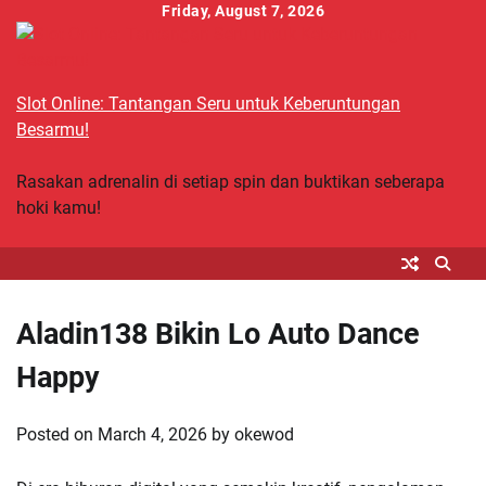
Skip
Friday, August 7, 2026
to
content
Slot Online: Tantangan Seru untuk Keberuntungan
Besarmu!
Rasakan adrenalin di setiap spin dan buktikan seberapa
hoki kamu!
Aladin138 Bikin Lo Auto Dance
Happy
Posted on
March 4, 2026
by
okewod