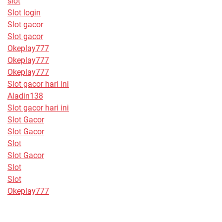
slot
Slot login
Slot gacor
Slot gacor
Okeplay777
Okeplay777
Okeplay777
Slot gacor hari ini
Aladin138
Slot gacor hari ini
Slot Gacor
Slot Gacor
Slot
Slot Gacor
Slot
Slot
Okeplay777