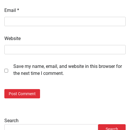
Email
*
Website
Save my name, email, and website in this browser for
the next time I comment.
Search
Search