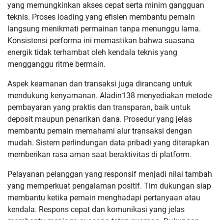
yang memungkinkan akses cepat serta minim gangguan
teknis. Proses loading yang efisien membantu pemain
langsung menikmati permainan tanpa menunggu lama.
Konsistensi performa ini memastikan bahwa suasana
energik tidak terhambat oleh kendala teknis yang
mengganggu ritme bermain.
Aspek keamanan dan transaksi juga dirancang untuk
mendukung kenyamanan. Aladin138 menyediakan metode
pembayaran yang praktis dan transparan, baik untuk
deposit maupun penarikan dana. Prosedur yang jelas
membantu pemain memahami alur transaksi dengan
mudah. Sistem perlindungan data pribadi yang diterapkan
memberikan rasa aman saat beraktivitas di platform.
Pelayanan pelanggan yang responsif menjadi nilai tambah
yang memperkuat pengalaman positif. Tim dukungan siap
membantu ketika pemain menghadapi pertanyaan atau
kendala. Respons cepat dan komunikasi yang jelas