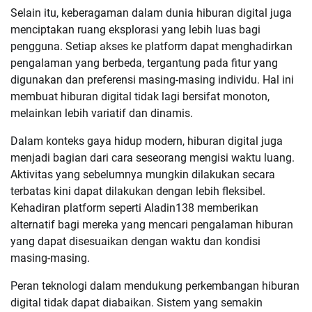
Selain itu, keberagaman dalam dunia hiburan digital juga
menciptakan ruang eksplorasi yang lebih luas bagi
pengguna. Setiap akses ke platform dapat menghadirkan
pengalaman yang berbeda, tergantung pada fitur yang
digunakan dan preferensi masing-masing individu. Hal ini
membuat hiburan digital tidak lagi bersifat monoton,
melainkan lebih variatif dan dinamis.
Dalam konteks gaya hidup modern, hiburan digital juga
menjadi bagian dari cara seseorang mengisi waktu luang.
Aktivitas yang sebelumnya mungkin dilakukan secara
terbatas kini dapat dilakukan dengan lebih fleksibel.
Kehadiran platform seperti Aladin138 memberikan
alternatif bagi mereka yang mencari pengalaman hiburan
yang dapat disesuaikan dengan waktu dan kondisi
masing-masing.
Peran teknologi dalam mendukung perkembangan hiburan
digital tidak dapat diabaikan. Sistem yang semakin