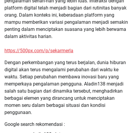
pengalaman sehari-hari yang lebih luas. Interaksi dengan
platform digital telah menjadi bagian dari rutinitas banyak
orang. Dalam konteks ini, keberadaan platform yang
mampu memberikan variasi pengalaman menjadi semakin
penting dalam menciptakan suasana yang lebih berwarna
dalam aktivitas harian.
https://500px.com/p/sekarmerla
Dengan perkembangan yang terus berjalan, dunia hiburan
digital akan terus mengalami perubahan dari waktu ke
waktu. Setiap perubahan membawa inovasi baru yang
memperkaya pengalaman pengguna. Aladin138 menjadi
salah satu bagian dari dinamika tersebut, menghadirkan
berbagai elemen yang dirancang untuk menciptakan
momen seru dalam berbagai situasi dan kondisi
penggunaan.
Google search rekomendasi :