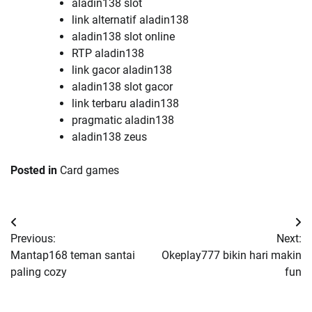
aladin138 slot
link alternatif aladin138
aladin138 slot online
RTP aladin138
link gacor aladin138
aladin138 slot gacor
link terbaru aladin138
pragmatic aladin138
aladin138 zeus
Posted in
Card games
Post
Previous:
Next:
navigation
Mantap168 teman santai
Okeplay777 bikin hari makin
paling cozy
fun