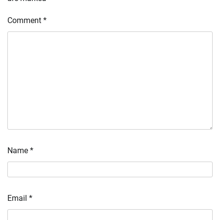
Comment
*
Name
*
Email
*