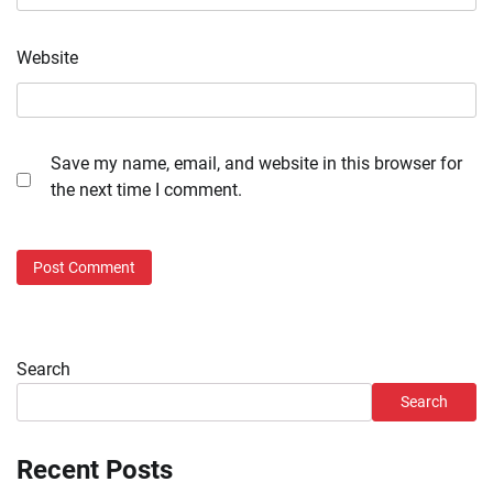
Website
Save my name, email, and website in this browser for
the next time I comment.
Search
Search
Recent Posts