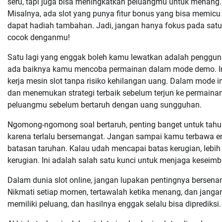
seru, tapi juga bisa meningkatkan peluangmu untuk menang. 
Misalnya, ada slot yang punya fitur bonus yang bisa memicu
dapat hadiah tambahan. Jadi, jangan hanya fokus pada sat
cocok denganmu!
Satu lagi yang enggak boleh kamu lewatkan adalah penggu
ada baiknya kamu mencoba permainan dalam mode demo. Ini s
kerja mesin slot tanpa risiko kehilangan uang. Dalam mode in
dan menemukan strategi terbaik sebelum terjun ke permaina
peluangmu sebelum bertaruh dengan uang sungguhan.
Ngomong-ngomong soal bertaruh, penting banget untuk tahu k
karena terlalu bersemangat. Jangan sampai kamu terbawa e
batasan taruhan. Kalau udah mencapai batas kerugian, leb
kerugian. Ini adalah salah satu kunci untuk menjaga keseim
Dalam dunia slot online, jangan lupakan pentingnya bersena
Nikmati setiap momen, tertawalah ketika menang, dan jangan 
memiliki peluang, dan hasilnya enggak selalu bisa diprediksi. J