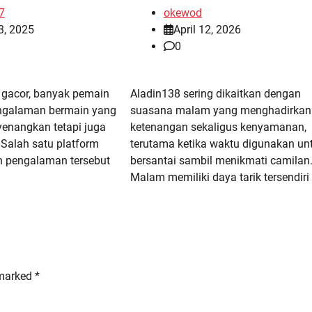
7
okewod
3, 2025
April 12, 2026
0
 gacor, banyak pemain
Aladin138 sering dikaitkan dengan
ngalaman bermain yang
suasana malam yang menghadirkan
enangkan tetapi juga
ketenangan sekaligus kenyamanan,
Salah satu platform
terutama ketika waktu digunakan un
 pengalaman tersebut
bersantai sambil menikmati camilan
Malam memiliki daya tarik tersendiri 
 marked
*