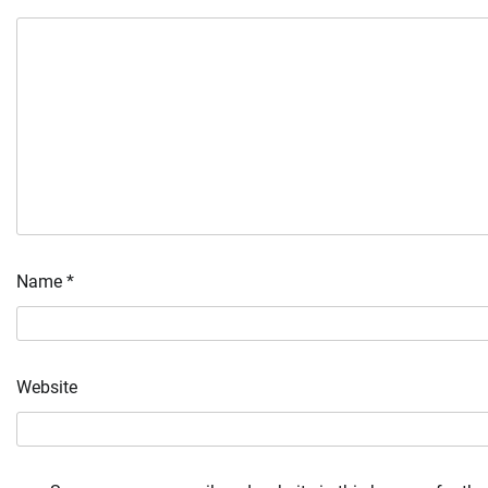
Name
*
Website