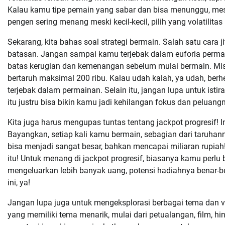
Kalau kamu tipe pemain yang sabar dan bisa menunggu, mesin
pengen sering menang meski kecil-kecil, pilih yang volatilitas
Sekarang, kita bahas soal strategi bermain. Salah satu ca
batasan. Jangan sampai kamu terjebak dalam euforia permai
batas kerugian dan kemenangan sebelum mulai bermain. Misaln
bertaruh maksimal 200 ribu. Kalau udah kalah, ya udah, berh
terjebak dalam permainan. Selain itu, jangan lupa untuk ist
itu justru bisa bikin kamu jadi kehilangan fokus dan pelua
Kita juga harus mengupas tuntas tentang jackpot progresif! In
Bayangkan, setiap kali kamu bermain, sebagian dari taruhann
bisa menjadi sangat besar, bahkan mencapai miliaran rupia
itu! Untuk menang di jackpot progresif, biasanya kamu perl
mengeluarkan lebih banyak uang, potensi hadiahnya benar-b
ini, ya!
Jangan lupa juga untuk mengeksplorasi berbagai tema dan v
yang memiliki tema menarik, mulai dari petualangan, film, h