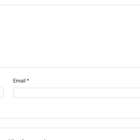
Email
*