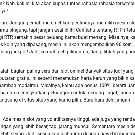
n? Nah, kali ini kita akan kupas tuntas rahasia-rahasia tersemb
 ya!
inan. Jangan pernah meremehkan pentingnya memilih mesin slo
amu bingung, tapi jangan asal pilih! Cari tahu tentang RTP (Retu
gi RTP, semakin besar peluang kamu buat menang! Misalnya, k
atus koin yang dipasang, mesin ini akan mengembalikan 96 koin.
ang jackpot! Jadi, cermati deh pilihanmu, dan pilihlah yang p
lah bagian paling seru dari slot online! Banyak situs judi yang
taran gratis. Ini seperti menemukan harta karun yang bikin k
nambah modalmu. Misalnya, kalau ada bonus 100%, berarti u
h lama dan meningkatkan peluangmu untuk menang. Ingat, jangan
ngsung di situs-situs yang kamu pilih. Buru-buru deh, jangan
n. Ada mesin slot yang volatilitasnya tinggi, ada juga yang renda
ngan yang lebih besar, tapi jarang muncul. Sementara mesin 
 lebih sering. Jadi, sesuaikan pilihanmu dengan gaya bermainm