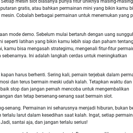
Setiap mesin slot biasanya punya fitur uniknya masing-masing
 putaran gratis, atau bahkan permainan mini yang bikin kamu b
u mesin. Cobalah berbagai permainan untuk menemukan yang p
naan mode demo. Sebelum mulai bertaruh dengan uang sunggu
eperti latihan yang bikin kamu lebih siap dan paham tentang
i, kamu bisa mengasah strategimu, mengenali fitur-fitur permai
n sebenarnya. Ini adalah langkah cerdas untuk meningkatkan
apan harus berhenti. Sering kali, pemain terjebak dalam perm
mosi dan terus bermain meski udah kalah. Tetapkan waktu dan
ih baik stop dan jangan pernah mencoba untuk mengembalikan
bangan dan tetap bersenang-senang saat bermain slot.
ng-senang. Permainan ini seharusnya menjadi hiburan, bukan b
terlalu larut dalam kesedihan saat kalah. Ingat, setiap permai
adi, santai aja, dan jangan terlalu serius!