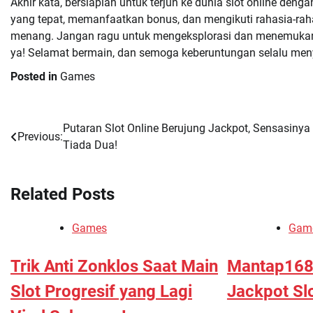
Akhir kata, bersiaplah untuk terjun ke dunia slot online de
yang tepat, memanfaatkan bonus, dan mengikuti rahasia-rah
menang. Jangan ragu untuk mengeksplorasi dan menemukan 
ya! Selamat bermain, dan semoga keberuntungan selalu men
Posted in
Games
Putaran Slot Online Berujung Jackpot, Sensasinya
Post
Previous:
Tiada Dua!
navigation
Related Posts
Games
Gam
Trik Anti Zonklos Saat Main
Mantap168
Slot Progresif yang Lagi
Jackpot Sl