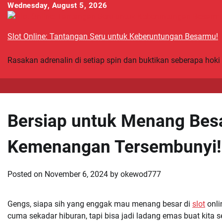
Skip
Wednesday, August 5, 2026
to
content
Slot Online: Tantangan Seru untuk Keberuntungan Besarmu!
Rasakan adrenalin di setiap spin dan buktikan seberapa hoki
Bersiap untuk Menang Besar
Kemenangan Tersembunyi!
Posted on
November 6, 2024
by
okewod777
Gengs, siapa sih yang enggak mau menang besar di
slot
onli
cuma sekadar hiburan, tapi bisa jadi ladang emas buat kita 