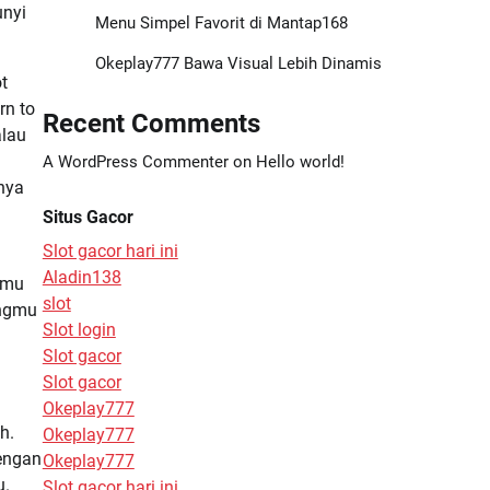
unyi
Menu Simpel Favorit di Mantap168
Okeplay777 Bawa Visual Lebih Dinamis
t
rn to
Recent Comments
alau
A WordPress Commenter
on
Hello world!
unya
Situs Gacor
Slot gacor hari ini
Aladin138
amu
slot
angmu
Slot login
Slot gacor
Slot gacor
Okeplay777
h.
Okeplay777
dengan
Okeplay777
u.
Slot gacor hari ini