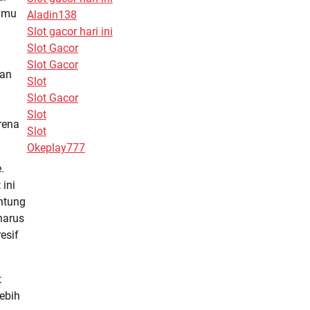
kamu
Aladin138
Slot gacor hari ini
Slot Gacor
Slot Gacor
kan
Slot
Slot Gacor
Slot
rena
Slot
Okeplay777
.
 ini
ntung
harus
esif
t
lebih