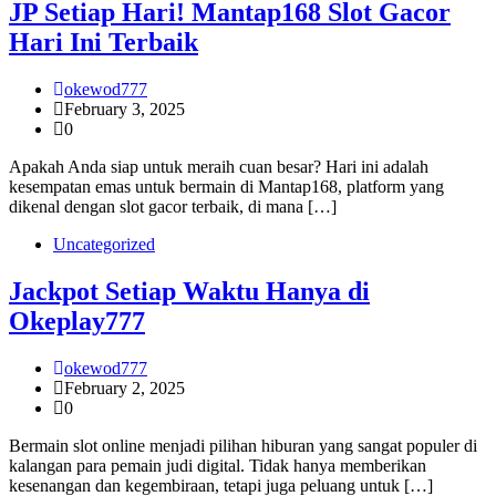
JP Setiap Hari! Mantap168 Slot Gacor
Hari Ini Terbaik
okewod777
February 3, 2025
0
Apakah Anda siap untuk meraih cuan besar? Hari ini adalah
kesempatan emas untuk bermain di Mantap168, platform yang
dikenal dengan slot gacor terbaik, di mana […]
Uncategorized
Jackpot Setiap Waktu Hanya di
Okeplay777
okewod777
February 2, 2025
0
Bermain slot online menjadi pilihan hiburan yang sangat populer di
kalangan para pemain judi digital. Tidak hanya memberikan
kesenangan dan kegembiraan, tetapi juga peluang untuk […]