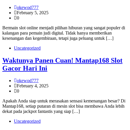
okewod777
February 5, 2025
0
Bermain slot online menjadi pilihan hiburan yang sangat populer di
kalangan para pemain judi digital. Tidak hanya memberikan
kesenangan dan kegembiraan, tetapi juga peluang untuk […]
Uncategorized
Waktunya Panen Cuan! Mantap168 Slot
Gacor Hari Ini
okewod777
February 4, 2025
0
Apakah Anda siap untuk merasakan sensasi kemenangan besar? Di
Mantap168, setiap putaran di mesin slot bisa membawa Anda lebih
dekat pada jackpot fantastis yang siap […]
Uncategorized