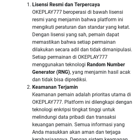
Lisensi Resmi dan Terpercaya
OKEPLAY777 beroperasi di bawah lisensi
resmi yang menjamin bahwa platform ini
mengikuti peraturan dan standar yang ketat.
Dengan lisensi yang sah, pemain dapat
memastikan bahwa setiap permainan
dilakukan secara adil dan tidak dimanipulasi.
Setiap permainan di OKEPLAY777
menggunakan teknologi
Random Number
Generator (RNG)
, yang menjamin hasil acak
dan tidak bisa diprediksi.
Keamanan Terjamin
Keamanan pemain adalah prioritas utama di
OKEPLAY777. Platform ini dilengkapi dengan
teknologi enkripsi tingkat tinggi untuk
melindungi data pribadi dan transaksi
keuangan pemain. Semua informasi yang
Anda masukkan akan aman dan terjaga
kerahasiaannya. Dengan sistem keamanan