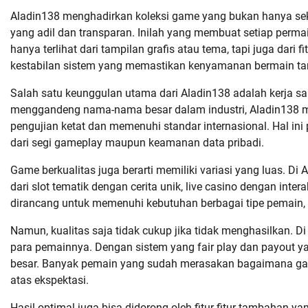
Aladin138 menghadirkan koleksi game yang bukan hanya seka
yang adil dan transparan. Inilah yang membuat setiap permai
hanya terlihat dari tampilan grafis atau tema, tapi juga dari
kestabilan sistem yang memastikan kenyamanan bermain t
Salah satu keunggulan utama dari Aladin138 adalah kerja 
menggandeng nama-nama besar dalam industri, Aladin138 me
pengujian ketat dan memenuhi standar internasional. Hal ini
dari segi gameplay maupun keamanan data pribadi.
Game berkualitas juga berarti memiliki variasi yang luas. 
dari slot tematik dengan cerita unik, live casino dengan inte
dirancang untuk memenuhi kebutuhan berbagai tipe pemain, d
Namun, kualitas saja tidak cukup jika tidak menghasilkan. 
para pemainnya. Dengan sistem yang fair play dan payout ya
besar. Banyak pemain yang sudah merasakan bagaimana game
atas ekspektasi.
Hasil optimal juga bisa didorong oleh fitur-fitur tambahan