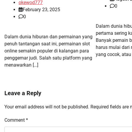
okewod777
0
February 23, 2025
0
Dalam dunia hibu
pertama sering k
Dalam dunia hiburan dan permainan yang
Banyak pemain b
penuh tantangan saat ini, permainan slot
harus mulai dari
online semakin populer di kalangan para
yang cocok, atau 
penggemar judi. Salah satu platform yang
menawarkan […]
Leave a Reply
Your email address will not be published.
Required fields are
Comment
*