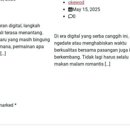
okewod
May 15, 2025
0
ran digital, langkah
ali terasa menantang.
Di era digital yang serba canggih ini,
aru yang masih bingung
ngedate atau menghabiskan waktu
 mana, permainan apa
berkualitas bersama pasangan juga 
[…]
berkembang. Tidak lagi harus selalu
makan malam romantis […]
 marked
*