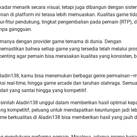
dar menarik secara visual, tetapi juga dibangun dengan sist
nan di platform ini terasa lebih memuaskan. Kualitas game tid
 fitur-fitur pendukung, tingkat pengembalian pada pemain (RTP), 
anpa gangguan.
samanya dengan provider game ternama di dunia. Dengan
mastikan bahwa setiap game yang tersedia telah melalui pro
 penting agar pemain bisa merasakan kualitas yang konsisten, b
Di Aladin138, kamu bisa menemukan berbagai genre permainan—m
raksi real-time, hingga game arcade dan taruhan olahraga. Semua
ari yang santai hingga yang kompetitif.
Di sinilah Aladin138 unggul dalam memberikan hasil optimal kep
ng kompetitif, peluang untuk mendapatkan keuntungan jadi leb
 berkualitas di Aladin138 bisa memberikan hasil yang jauh d
 yang mendukung performa pemain. Misalnya, adanya promo haria