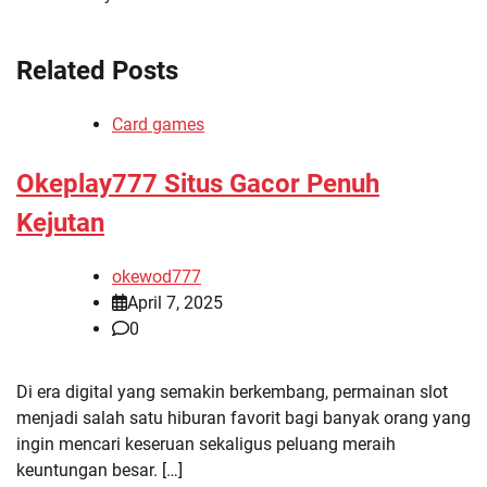
Related Posts
Card games
Okeplay777 Situs Gacor Penuh
Kejutan
okewod777
April 7, 2025
0
Di era digital yang semakin berkembang, permainan slot
menjadi salah satu hiburan favorit bagi banyak orang yang
ingin mencari keseruan sekaligus peluang meraih
keuntungan besar. […]