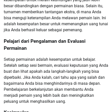
besar dibandingkan dengan permainan biasa. Selain itu,
turnamen memberikan tantangan ekstra, di mana Anda
bisa menguji keterampilan Anda melawan pemain lain. Ini
adalah kesempatan besar untuk memenangkan uang tunai
jika Anda berhasil keluar sebagai pemenang.
Pelajari dari Pengalaman dan Evaluasi
Permainan
Setiap permainan adalah kesempatan untuk belajar.
Setelah setiap sesi bermain, evaluasi keputusan yang Anda
buat dan lihat apakah ada langkah-langkah yang bisa
diperbaiki. Jika Anda kalah, cari tahu apa yang salah dan
bagaimana Anda bisa menghindarinya di masa depan.
Pembelajaran berkelanjutan akan membantu Anda
menjadi pemain yang lebih baik dan meningkatkan
peluang untuk menghasilkan uang.