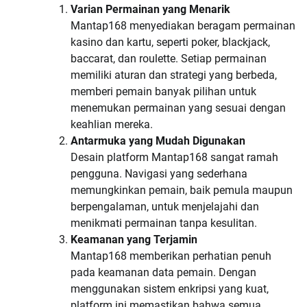
Varian Permainan yang Menarik
Mantap168 menyediakan beragam permainan
kasino dan kartu, seperti poker, blackjack,
baccarat, dan roulette. Setiap permainan
memiliki aturan dan strategi yang berbeda,
memberi pemain banyak pilihan untuk
menemukan permainan yang sesuai dengan
keahlian mereka.
Antarmuka yang Mudah Digunakan
Desain platform Mantap168 sangat ramah
pengguna. Navigasi yang sederhana
memungkinkan pemain, baik pemula maupun
berpengalaman, untuk menjelajahi dan
menikmati permainan tanpa kesulitan.
Keamanan yang Terjamin
Mantap168 memberikan perhatian penuh
pada keamanan data pemain. Dengan
menggunakan sistem enkripsi yang kuat,
platform ini memastikan bahwa semua