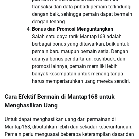
transaksi dan data pribadi pemain terlindungi
dengan baik, sehingga pemain dapat bermain
dengan tenang.
Bonus dan Promosi Menguntungkan
Salah satu daya tarik Mantap168 adalah
berbagai bonus yang ditawarkan, baik untuk
pemain baru maupun pemain setia. Dengan
adanya bonus pendaftaran, cashback, dan
promosi lainnya, pemain memiliki lebih
banyak kesempatan untuk menang tanpa
harus mempertaruhkan uang mereka sendiri.
Cara Efektif Bermain di Mantap168 untuk
Menghasilkan Uang
Untuk dapat menghasilkan uang dari permainan di
Mantap168, dibutuhkan lebih dari sekadar keberuntungan.
Pemain perlu menguasai beberapa keterampilan dasar dan