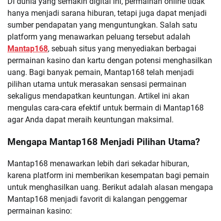
Di dunia yang semakin digital ini, permainan online tidak
hanya menjadi sarana hiburan, tetapi juga dapat menjadi
sumber pendapatan yang menguntungkan. Salah satu
platform yang menawarkan peluang tersebut adalah
Mantap168
, sebuah situs yang menyediakan berbagai
permainan kasino dan kartu dengan potensi menghasilkan
uang. Bagi banyak pemain, Mantap168 telah menjadi
pilihan utama untuk merasakan sensasi permainan
sekaligus mendapatkan keuntungan. Artikel ini akan
mengulas cara-cara efektif untuk bermain di Mantap168
agar Anda dapat meraih keuntungan maksimal.
Mengapa Mantap168 Menjadi Pilihan Utama?
Mantap168 menawarkan lebih dari sekadar hiburan,
karena platform ini memberikan kesempatan bagi pemain
untuk menghasilkan uang. Berikut adalah alasan mengapa
Mantap168 menjadi favorit di kalangan penggemar
permainan kasino: