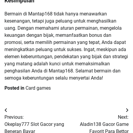
Kesimpulan
Bermain di Mantap168 tidak hanya menawarkan
kesenangan, tetapi juga peluang untuk menghasilkan
uang. Dengan memahami aturan permainan, mengelola
keuangan dengan bijak, memanfaatkan bonus dan
promosi, serta memilih permainan yang tepat, Anda dapat
meningkatkan peluang untuk sukses. Ingat, meskipun ada
elemen keberuntungan, pendekatan yang bijak dan strategi
yang matang adalah kunci untuk memaksimalkan
penghasilan Anda di Mantap168. Selamat bermain dan
semoga keberuntungan selalu menyertai Anda!
Posted in
Card games
Post
Previous:
Next:
navigation
Okeplay777 Slot Gacor yang
Aladin138 Gacor Game
Beneran Bayar
Favorit Para Bettor