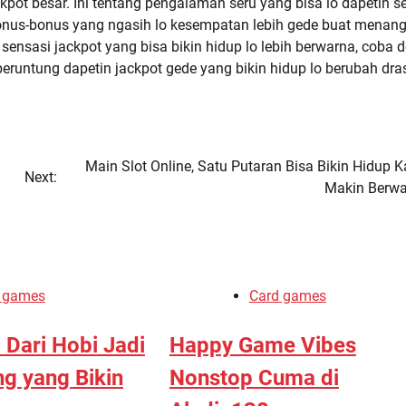
kpot besar. Ini tentang pengalaman seru yang bisa lo dapetin s
 bonus-bonus yang ngasih lo kesempatan lebih gede buat menang
sensasi jackpot yang bisa bikin hidup lo lebih berwarna, coba 
beruntung dapetin jackpot gede yang bikin hidup lo berubah dras
Main Slot Online, Satu Putaran Bisa Bikin Hidup 
Next:
Makin Berwa
 games
Card games
: Dari Hobi Jadi
Happy Game Vibes
g yang Bikin
Nonstop Cuma di