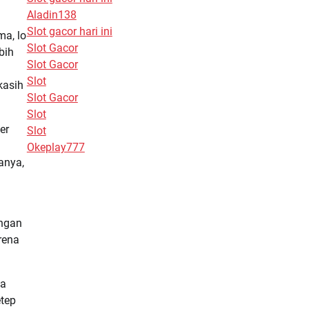
Aladin138
Slot gacor hari ini
ma, lo
Slot Gacor
bih
Slot Gacor
Slot
kasih
Slot Gacor
Slot
er
Slot
Okeplay777
anya,
angan
rena
ma
etep