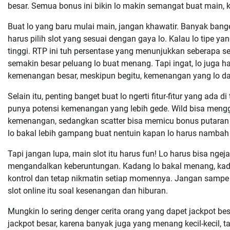
besar. Semua bonus ini bikin lo makin semangat buat main,
Buat lo yang baru mulai main, jangan khawatir. Banyak bange
harus pilih slot yang sesuai dengan gaya lo. Kalau lo tipe ya
tinggi. RTP ini tuh persentase yang menunjukkan seberapa 
semakin besar peluang lo buat menang. Tapi ingat, lo juga ha
kemenangan besar, meskipun begitu, kemenangan yang lo dape
Selain itu, penting banget buat lo ngerti fitur-fitur yang ada
punya potensi kemenangan yang lebih gede. Wild bisa mengg
kemenangan, sedangkan scatter bisa memicu bonus putaran gr
lo bakal lebih gampang buat nentuin kapan lo harus nambah 
Tapi jangan lupa, main slot itu harus fun! Lo harus bisa ng
mengandalkan keberuntungan. Kadang lo bakal menang, kada
kontrol dan tetap nikmatin setiap momennya. Jangan sampe l
slot online itu soal kesenangan dan hiburan.
Mungkin lo sering denger cerita orang yang dapet jackpot 
jackpot besar, karena banyak juga yang menang kecil-kecil, t