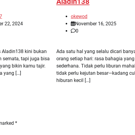
Aladin138
7
okewod
r 22, 2024
November 16, 2025
0
us Aladin138 kini bukan
Ada satu hal yang selalu dicari bany
 semata, tapi juga bisa
orang setiap hari: rasa bahagia yang
yang bikin kamu tajir.
sederhana. Tidak perlu liburan mahal
a yang […]
tidak perlu kejutan besar—kadang c
hiburan kecil […]
 marked
*