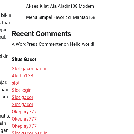
Akses Kilat Ala Aladin138 Modern
 bikin
Menu Simpel Favorit di Mantap168
 luar
ngan
Recent Comments
al.
A WordPress Commenter
on
Hello world!
ikin
Situs Gacor
Slot gacor hari ini
Aladin138
jar.
slot
emain
Slot login
diah
Slot gacor
Slot gacor
Okeplay777
atis,
Okeplay777
ain
Okeplay777
ngan
Slot gacor hari ini