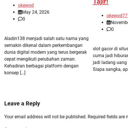
Tajir!
okewod
May 24, 2026
okewod77
0
Novembe
0
Aladin138 menjadi salah satu nama yang
semakin dikenal dalam perkembangan
slot gacor di sit
dunia digital modern yang terus bergerak
cuma jadi hiburan
cepat mengikuti perubahan zaman.
jadi ladang uang 
Kehadiran berbagai platform dengan
Siapa sangka, ap
konsep […]
Leave a Reply
Your email address will not be published.
Required fields are