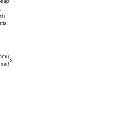
etiap
,
deh
tis.
Kamu
rna!