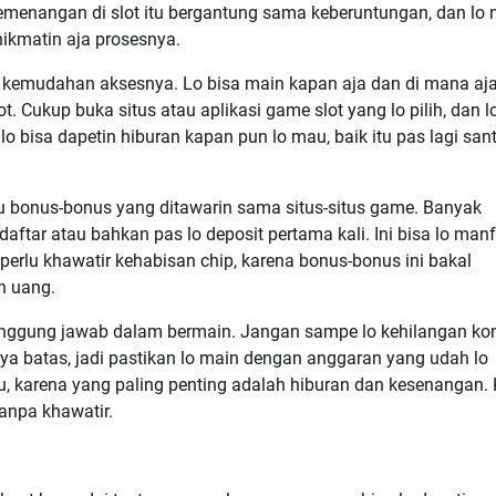
kemenangan di slot itu bergantung sama keberuntungan, dan lo
ikmatin aja prosesnya.
ah kemudahan aksesnya. Lo bisa main kapan aja dan di mana aja
. Cukup buka situs atau aplikasi game slot yang lo pilih, dan l
o bisa dapetin hiburan kapan pun lo mau, baik itu pas lagi sant
aitu bonus-bonus yang ditawarin sama situs-situs game. Banyak
daftar atau bahkan pas lo deposit pertama kali. Ini bisa lo man
perlu khawatir kehabisan chip, karena bonus-bonus ini bakal
n uang.
ertanggung jawab dalam bermain. Jangan sampe lo kehilangan kon
ya batas, jadi pastikan lo main dengan anggaran yang udah lo
u, karena yang paling penting adalah hiburan dan kesenangan.
tanpa khawatir.