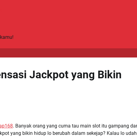
 kamu!
ensasi Jackpot yang Bikin
ap168
. Banyak orang yang cuma tau main slot itu gampang da
ckpot yang bikin hidup lo berubah dalam sekejap? Kalau lo udah