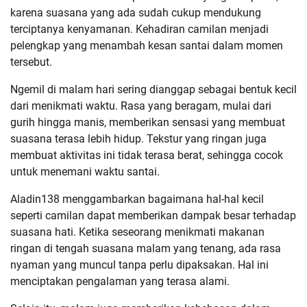
karena suasana yang ada sudah cukup mendukung
terciptanya kenyamanan. Kehadiran camilan menjadi
pelengkap yang menambah kesan santai dalam momen
tersebut.
Ngemil di malam hari sering dianggap sebagai bentuk kecil
dari menikmati waktu. Rasa yang beragam, mulai dari
gurih hingga manis, memberikan sensasi yang membuat
suasana terasa lebih hidup. Tekstur yang ringan juga
membuat aktivitas ini tidak terasa berat, sehingga cocok
untuk menemani waktu santai.
Aladin138 menggambarkan bagaimana hal-hal kecil
seperti camilan dapat memberikan dampak besar terhadap
suasana hati. Ketika seseorang menikmati makanan
ringan di tengah suasana malam yang tenang, ada rasa
nyaman yang muncul tanpa perlu dipaksakan. Hal ini
menciptakan pengalaman yang terasa alami.