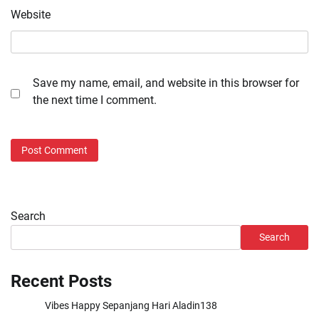
Website
Save my name, email, and website in this browser for
the next time I comment.
Search
Search
Recent Posts
Vibes Happy Sepanjang Hari Aladin138