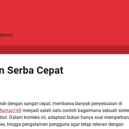
 kamu!
n Serba Cepat
gerak dengan sangat cepat, membawa banyak penyesuaian di
Mantap168
menjadi salah satu contoh bagaimana sebuah sist
ebut. Dalam konteks ini, adaptasi bukan hanya soal memperbar
kses, hingga pengalaman pengguna agar tetap relevan dengan