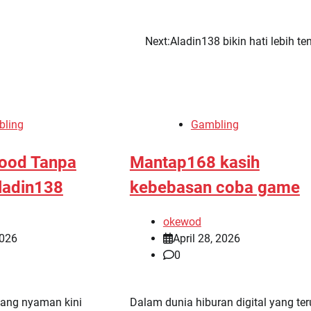
Next:
Aladin138 bikin hati lebih t
ling
Gambling
ood Tanpa
Mantap168 kasih
ladin138
kebebasan coba game
okewod
2026
April 28, 2026
0
yang nyaman kini
Dalam dunia hiburan digital yang ter