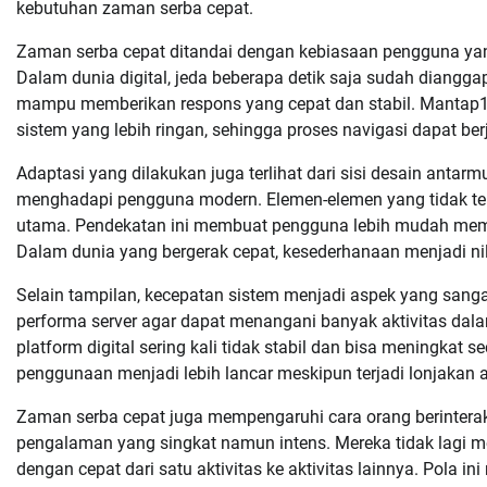
kebutuhan zaman serba cepat.
Zaman serba cepat ditandai dengan kebiasaan pengguna yan
Dalam dunia digital, jeda beberapa detik saja sudah diangga
mampu memberikan respons yang cepat dan stabil. Mantap1
sistem yang lebih ringan, sehingga proses navigasi dapat be
Adaptasi yang dilakukan juga terlihat dari sisi desain anta
menghadapi pengguna modern. Elemen-elemen yang tidak terl
utama. Pendekatan ini membuat pengguna lebih mudah memah
Dalam dunia yang bergerak cepat, kesederhanaan menjadi n
Selain tampilan, kecepatan sistem menjadi aspek yang sang
performa server agar dapat menangani banyak aktivitas dal
platform digital sering kali tidak stabil dan bisa meningkat 
penggunaan menjadi lebih lancar meskipun terjadi lonjakan ak
Zaman serba cepat juga mempengaruhi cara orang berinteraks
pengalaman yang singkat namun intens. Mereka tidak lagi 
dengan cepat dari satu aktivitas ke aktivitas lainnya. Pola