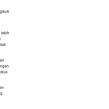
gikuti
 lebih
n
idak
kan
angan
fokus
han
ng