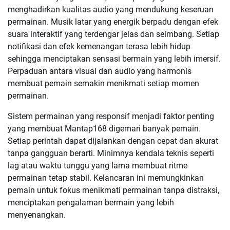
menghadirkan kualitas audio yang mendukung keseruan
permainan. Musik latar yang energik berpadu dengan efek
suara interaktif yang terdengar jelas dan seimbang. Setiap
notifikasi dan efek kemenangan terasa lebih hidup
sehingga menciptakan sensasi bermain yang lebih imersif.
Perpaduan antara visual dan audio yang harmonis
membuat pemain semakin menikmati setiap momen
permainan.
Sistem permainan yang responsif menjadi faktor penting
yang membuat Mantap168 digemari banyak pemain.
Setiap perintah dapat dijalankan dengan cepat dan akurat
tanpa gangguan berarti. Minimnya kendala teknis seperti
lag atau waktu tunggu yang lama membuat ritme
permainan tetap stabil. Kelancaran ini memungkinkan
pemain untuk fokus menikmati permainan tanpa distraksi,
menciptakan pengalaman bermain yang lebih
menyenangkan.