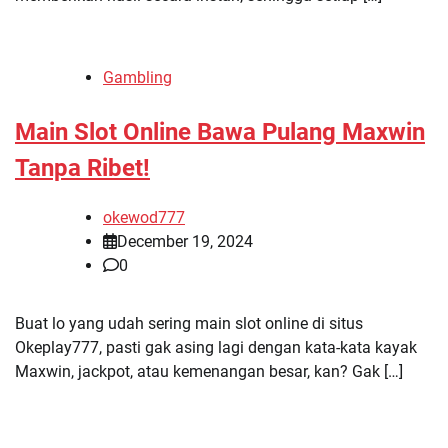
Gambling
Main Slot Online Bawa Pulang Maxwin
Tanpa Ribet!
okewod777
December 19, 2024
0
Buat lo yang udah sering main slot online di situs
Okeplay777, pasti gak asing lagi dengan kata-kata kayak
Maxwin, jackpot, atau kemenangan besar, kan? Gak […]