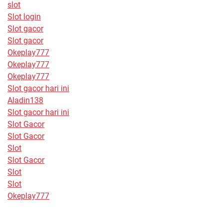
slot
Slot login
Slot gacor
Slot gacor
Okeplay777
Okeplay777
Okeplay777
Slot gacor hari ini
Aladin138
Slot gacor hari ini
Slot Gacor
Slot Gacor
Slot
Slot Gacor
Slot
Slot
Okeplay777