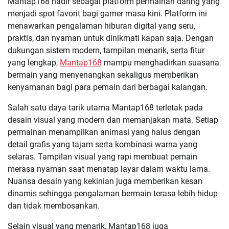
Mantap168 hadir sebagai platform permainan daring yang
menjadi spot favorit bagi gamer masa kini. Platform ini
menawarkan pengalaman hiburan digital yang seru,
praktis, dan nyaman untuk dinikmati kapan saja. Dengan
dukungan sistem modern, tampilan menarik, serta fitur
yang lengkap,
Mantap168
mampu menghadirkan suasana
bermain yang menyenangkan sekaligus memberikan
kenyamanan bagi para pemain dari berbagai kalangan.
Salah satu daya tarik utama Mantap168 terletak pada
desain visual yang modern dan memanjakan mata. Setiap
permainan menampilkan animasi yang halus dengan
detail grafis yang tajam serta kombinasi warna yang
selaras. Tampilan visual yang rapi membuat pemain
merasa nyaman saat menatap layar dalam waktu lama.
Nuansa desain yang kekinian juga memberikan kesan
dinamis sehingga pengalaman bermain terasa lebih hidup
dan tidak membosankan.
Selain visual yang menarik, Mantap168 juga