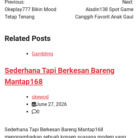
Previous:
Next:
navigation
Okeplay777 Bikin Mood
Aladin138 Spot Game
Tetap Tenang
Canggih Favorit Anak Gaul
Related Posts
Gambling
Sederhana Tapi Berkesan Bareng
Mantap168
okewod
June 27, 2026
0
Sederhana Tapi Berkesan Bareng Mantap168
menggambarkan sebuah konsep suasana modern yang