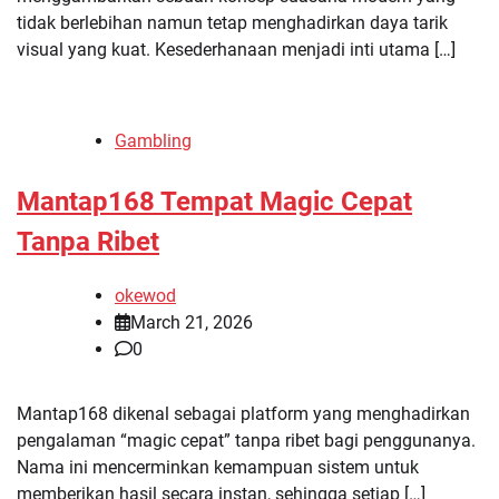
tidak berlebihan namun tetap menghadirkan daya tarik
visual yang kuat. Kesederhanaan menjadi inti utama […]
Gambling
Mantap168 Tempat Magic Cepat
Tanpa Ribet
okewod
March 21, 2026
0
Mantap168 dikenal sebagai platform yang menghadirkan
pengalaman “magic cepat” tanpa ribet bagi penggunanya.
Nama ini mencerminkan kemampuan sistem untuk
memberikan hasil secara instan, sehingga setiap […]