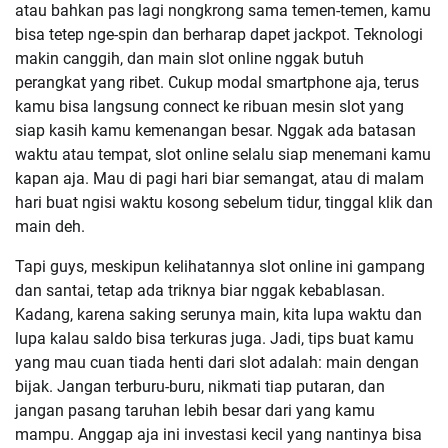
atau bahkan pas lagi nongkrong sama temen-temen, kamu
bisa tetep nge-spin dan berharap dapet jackpot. Teknologi
makin canggih, dan main slot online nggak butuh
perangkat yang ribet. Cukup modal smartphone aja, terus
kamu bisa langsung connect ke ribuan mesin slot yang
siap kasih kamu kemenangan besar. Nggak ada batasan
waktu atau tempat, slot online selalu siap menemani kamu
kapan aja. Mau di pagi hari biar semangat, atau di malam
hari buat ngisi waktu kosong sebelum tidur, tinggal klik dan
main deh.
Tapi guys, meskipun kelihatannya slot online ini gampang
dan santai, tetap ada triknya biar nggak kebablasan.
Kadang, karena saking serunya main, kita lupa waktu dan
lupa kalau saldo bisa terkuras juga. Jadi, tips buat kamu
yang mau cuan tiada henti dari slot adalah: main dengan
bijak. Jangan terburu-buru, nikmati tiap putaran, dan
jangan pasang taruhan lebih besar dari yang kamu
mampu. Anggap aja ini investasi kecil yang nantinya bisa