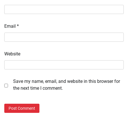
Email
*
Website
Save my name, email, and website in this browser for
the next time I comment.