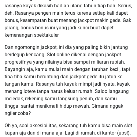
rasanya kayak dikasih hadiah ulang tahun tiap hari. Serius,
deh. Rasanya pengen main terus karena setiap kali dapet
bonus, kesempatan buat menang jackpot makin gede. Gak
jarang, bonus-bonus ini yang jadi kunci buat dapet
kemenangan spektakuler.
Dan ngomongin jackpot, ini dia yang paling bikin jantung
berdegup kencang. Slot online dikenal dengan jackpot
progresifnya yang nilainya bisa sampai miliaran rupiah.
Bayangin aja, kamu mulai main dengan taruhan kecil, tapi
tiba-tiba kamu beruntung dan jackpot gede itu jatuh ke
tangan kamu. Rasanya tuh kayak mimpi jadi nyata, kayak
menang lotere tanpa harus keluar rumah! Saldo langsung
meledak, rekening kamu langsung penuh, dan kamu
tinggal santai menikmati hidup mewah. Gimana nggak
ngiler coba?
Oh ya, soal aksesibilitas, sekarang tuh kamu bisa main slot
kapan aja dan di mana aja. Lagi di rumah, di kantor (ups!),