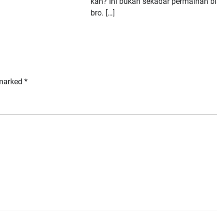
kan? Ini bukan sekadar permainan bi
bro. […]
 marked
*