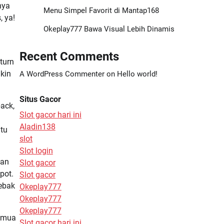
nya
Menu Simpel Favorit di Mantap168
, ya!
Okeplay777 Bawa Visual Lebih Dinamis
Recent Comments
turn
akin
A WordPress Commenter
on
Hello world!
Situs Gacor
ack,
Slot gacor hari ini
Aladin138
itu
slot
Slot login
gan
Slot gacor
pot.
Slot gacor
jebak
Okeplay777
Okeplay777
Okeplay777
semua
Slot gacor hari ini