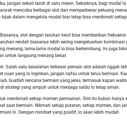
bu, jangan sekali taruh di satu mesin. Sebaiknya, bagi modal lo
ih banyak mencoba berbagai slot dan memperbesar peluang mena
an bijak dalam mengelola modal biar tetap bisa menikmati setiap
 Biasanya, slot dengan taruhan kecil bisa memberikan frekuensi
 taruhan rendah biasanya lebih sering mengeluarkan kombinasi
ing menang, lama-lama modal lo bisa berkembang. Ini juga bikin
anan untuk langsung menang besar.
enti. Salah satu kesalahan terbesar pemain slot adalah nggak ta
et cuan yang lo inginkan, jangan nafsu untuk terus bermain. Ka
Jadi, buatlah rencana bermain yang jelas, termasuk kapan wakt
jadi strategi yang ampuh untuk menjaga saldo lo tetap aman.
uk menikmati setiap momen permainan. Slot itu bukan hanya 
at saat bermain. Nikmati setiap putaran, setiap momen, dan j
in lo. Dengan mindset yang positif, lo akan lebih mudah