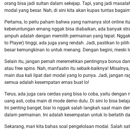
orang bisa jadi sultan dalam sekejap. Tapi, yang jadi masala
modal yang besar. Nah, di sini kita akan kupas tuntas bagai
Pertama, lo perlu paham bahwa yang namanya slot online it
keberuntungan emang nggak bisa diabaikan, ada banyak strate
ampuh adalah dengan memilih permainan yang tepat. Nggak s
to Player) tinggi, ada juga yang rendah. Jadi, pastikan lo pil
besar kemungkinan lo untuk menang. Dengan begini, meski lo 
Selain itu, jangan pernah meremehkan pentingnya bonus dan 
atau free spins. Nah, manfaatin itu sebaik-baiknya! Misalnya,
main dua kali lipat dari modal yang lo punya. Jadi, jangan 
semua adalah kesempatan emas buat lo!
Terus, ada juga cara cerdas yang bisa lo coba, yaitu dengan
uang asli, coba main di mode demo dulu. Di sini lo bisa belaja
Ini penting banget, biar lo nggak salah langkah saat main de
dalam permainan. Ini adalah kesempatan untuk lo berlatih d
Sekarang, mari kita bahas soal pengelolaan modal. Salah sa