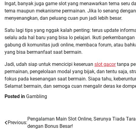
Ingat, banyak juga game slot yang menawarkan tema seru dan 
tema maupun mekanisme permainan. Jika lo senang dengan
menyenangkan, dan peluang cuan pun jadi lebih besar.
Satu lagi tips yang nggak kalah penting: terus update informa
selalu ada hal baru yang bisa lo pelajari. Ikuti perkembangan
gabung di komunitas judi online, membaca forum, atau bahkan
yang bisa bermanfaat saat bermain.
Jadi, udah siap untuk mencicipi keseruan
slot gacor
tanpa pe
permainan, pengelolaan modal yang bijak, dan tentu saja, st
fokus pada kesenangan saat bermain. Siapa tahu, keberuntunga
Selamat bermain, dan semoga cuan mengalir deras ke dompet
Posted in
Gambling
Pengalaman Main Slot Online, Serunya Tiada Tara
Post
Previous:
dengan Bonus Besar!
navigation