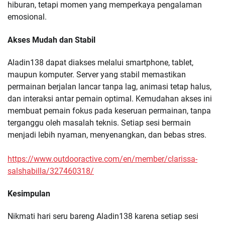
hiburan, tetapi momen yang memperkaya pengalaman
emosional.
Akses Mudah dan Stabil
Aladin138 dapat diakses melalui smartphone, tablet,
maupun komputer. Server yang stabil memastikan
permainan berjalan lancar tanpa lag, animasi tetap halus,
dan interaksi antar pemain optimal. Kemudahan akses ini
membuat pemain fokus pada keseruan permainan, tanpa
terganggu oleh masalah teknis. Setiap sesi bermain
menjadi lebih nyaman, menyenangkan, dan bebas stres.
https://www.outdooractive.com/en/member/clarissa-
salshabilla/327460318/
Kesimpulan
Nikmati hari seru bareng Aladin138 karena setiap sesi