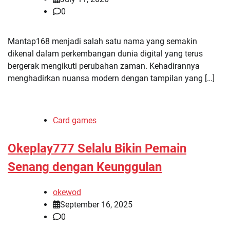
0
Mantap168 menjadi salah satu nama yang semakin
dikenal dalam perkembangan dunia digital yang terus
bergerak mengikuti perubahan zaman. Kehadirannya
menghadirkan nuansa modern dengan tampilan yang […]
Card games
Okeplay777 Selalu Bikin Pemain
Senang dengan Keunggulan
okewod
September 16, 2025
0