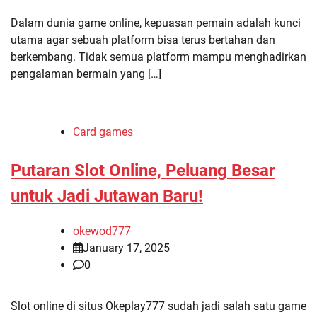
Dalam dunia game online, kepuasan pemain adalah kunci
utama agar sebuah platform bisa terus bertahan dan
berkembang. Tidak semua platform mampu menghadirkan
pengalaman bermain yang […]
Card games
Putaran Slot Online, Peluang Besar
untuk Jadi Jutawan Baru!
okewod777
January 17, 2025
0
Slot online di situs Okeplay777 sudah jadi salah satu game