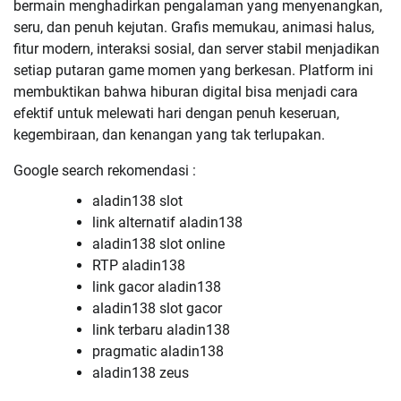
bermain menghadirkan pengalaman yang menyenangkan,
seru, dan penuh kejutan. Grafis memukau, animasi halus,
fitur modern, interaksi sosial, dan server stabil menjadikan
setiap putaran game momen yang berkesan. Platform ini
membuktikan bahwa hiburan digital bisa menjadi cara
efektif untuk melewati hari dengan penuh keseruan,
kegembiraan, dan kenangan yang tak terlupakan.
Google search rekomendasi :
aladin138 slot
link alternatif aladin138
aladin138 slot online
RTP aladin138
link gacor aladin138
aladin138 slot gacor
link terbaru aladin138
pragmatic aladin138
aladin138 zeus