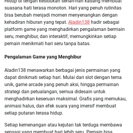
Hidup di tengah kesibukan sehari-hari kadang membuat
suasana hati terasa monoton. Hari yang penuh rutinitas
bisa berubah menjadi momen menyenangkan dengan
kehadiran hiburan yang tepat.
Aladin138
hadir sebagai
platform game yang menghadirkan pengalaman bermain
seru, menghibur, dan interaktif, memungkinkan setiap
pemain menikmati hari seru tanpa batas.
Pengalaman Game yang Menghibur
Aladin138 menawarkan berbagai jenis permainan yang
dapat dinikmati setiap hari. Mulai dari slot dengan tema
unik, game arcade yang penuh aksi, hingga permainan
strategi dan petualangan, semua didesain untuk
menghadirkan keseruan maksimal. Grafis yang memukau,
animasi halus, dan efek suara yang imersif membuat
setiap putaran terasa hidup.
Setiap kemenangan atau kejutan tak terduga membawa
sensasi yang membuat hari lebih seru. Pemain bisa