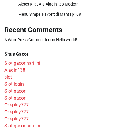
Akses Kilat Ala Aladin138 Modern
Menu Simpel Favorit di Mantap168
Recent Comments
A WordPress Commenter
on
Hello world!
Situs Gacor
Slot gacor hari ini
Aladin138
slot
Slot login
Slot gacor
Slot gacor
Okeplay777
Okeplay777
Okeplay777
Slot gacor hari ini