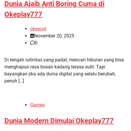
Dunia Ajaib Anti Boring Cuma di
Okeplay777
okewod
November 20, 2025
0
Di tengah rutinitas yang padat, mencari hiburan yang bisa
menghapus rasa bosan kadang terasa sulit. Tapi
bayangkan jika ada dunia digital yang selalu berubah,
penuh […]
Games
Dunia Modern Dimulai Okeplay777