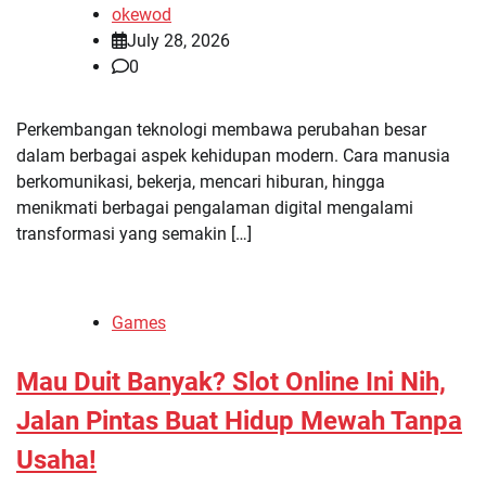
okewod
July 28, 2026
0
Perkembangan teknologi membawa perubahan besar
dalam berbagai aspek kehidupan modern. Cara manusia
berkomunikasi, bekerja, mencari hiburan, hingga
menikmati berbagai pengalaman digital mengalami
transformasi yang semakin […]
Games
Mau Duit Banyak? Slot Online Ini Nih,
Jalan Pintas Buat Hidup Mewah Tanpa
Usaha!