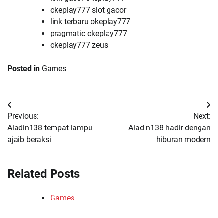
okeplay777 slot gacor
link terbaru okeplay777
pragmatic okeplay777
okeplay777 zeus
Posted in
Games
Post
Previous:
Next:
navigation
Aladin138 tempat lampu
Aladin138 hadir dengan
ajaib beraksi
hiburan modern
Related Posts
Games