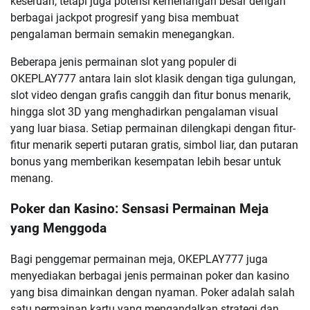
keseruan, tetapi juga potensi kemenangan besar dengan
berbagai jackpot progresif yang bisa membuat
pengalaman bermain semakin menegangkan.
Beberapa jenis permainan slot yang populer di
OKEPLAY777 antara lain slot klasik dengan tiga gulungan,
slot video dengan grafis canggih dan fitur bonus menarik,
hingga slot 3D yang menghadirkan pengalaman visual
yang luar biasa. Setiap permainan dilengkapi dengan fitur-
fitur menarik seperti putaran gratis, simbol liar, dan putaran
bonus yang memberikan kesempatan lebih besar untuk
menang.
Poker dan Kasino: Sensasi Permainan Meja
yang Menggoda
Bagi penggemar permainan meja, OKEPLAY777 juga
menyediakan berbagai jenis permainan poker dan kasino
yang bisa dimainkan dengan nyaman. Poker adalah salah
satu permainan kartu yang mengandalkan strategi dan