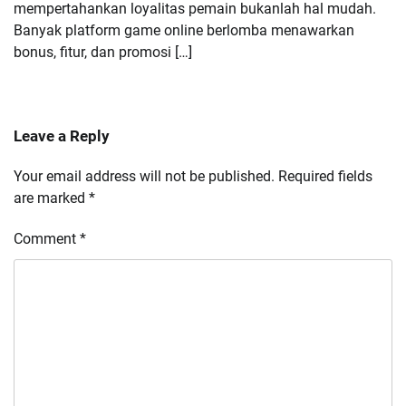
mempertahankan loyalitas pemain bukanlah hal mudah.
Banyak platform game online berlomba menawarkan
bonus, fitur, dan promosi […]
Leave a Reply
Your email address will not be published.
Required fields
are marked
*
Comment
*