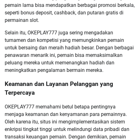
pemain lama bisa mendapatkan berbagai promosi berkala,
seperti bonus deposit, cashback, dan putaran gratis di
permainan slot.
Selain itu, OKEPLAY777 juga sering mengadakan
turnamen dan kompetisi yang memungkinkan pemain
untuk bersaing dan meraih hadiah besar. Dengan berbagai
penawaran menarik ini, pemain bisa memaksimalkan
peluang mereka untuk memenangkan hadiah dan
meningkatkan pengalaman bermain mereka.
Keamanan dan Layanan Pelanggan yang
Terpercaya
OKEPLAY777 memahami betul betapa pentingnya
menjaga keamanan dan kenyamanan para pemainnya.
Oleh karena itu, situs ini mengimplementasikan sistem
enkripsi tingkat tinggi untuk melindungi data pribadi dan
transaksi keuangan pemain. Dengan demikian, pemain