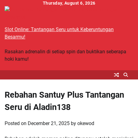
Skip
Thursday, August 6, 2026
to
content
Slot Online: Tantangan Seru untuk Keberuntungan
Besarmu!
Rasakan adrenalin di setiap spin dan buktikan seberapa
hoki kamu!
Rebahan Santuy Plus Tantangan
Seru di Aladin138
Posted on
December 21, 2025
by
okewod