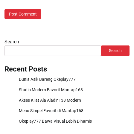
Search
Search
Recent Posts
Dunia Asik Bareng Okeplay777
Studio Modern Favorit Mantap168
Akses Kilat Ala Aladin138 Modern
Menu Simpel Favorit di Mantap168
Okeplay777 Bawa Visual Lebih Dinamis