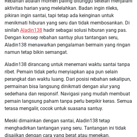
Rebahan adalah momen paling ditunggu setelah menjalani
aktivitas harian yang melelahkan. Badan ingin rileks,
pikiran ingin santai, tapi tetap ada keinginan untuk
menikmati hiburan yang seru dan tidak membosankan. Di
sinilah
Aladin138
hadir sebagai solusi hiburan yang pas.
Dengan konsep rebahan santuy plus tantangan seru,
Aladin138 menawarkan pengalaman bermain yang ringan
namun tetap bikin semangat.
Aladin138 dirancang untuk menemani waktu santai tanpa
ribet. Pemain tidak perlu menyiapkan apa pun selain
perangkat dan waktu luang. Dari posisi rebahan sekalipun,
permainan bisa langsung dinikmati dengan alur yang
sederhana dan responsif. Navigasi yang mudah membuat
pemain langsung paham tanpa perlu berpikir keras. Semua
terasa mengalir, cocok untuk suasana santuy.
Meski dimainkan dengan santai, Aladin138 tetap
menghadirkan tantangan yang seru. Tantangan ini tidak
disajikan dengan cara yang berat atau menekan,