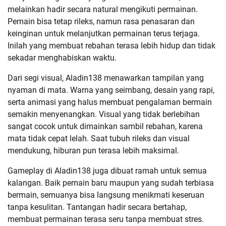
melainkan hadir secara natural mengikuti permainan.
Pemain bisa tetap rileks, namun rasa penasaran dan
keinginan untuk melanjutkan permainan terus terjaga.
Inilah yang membuat rebahan terasa lebih hidup dan tidak
sekadar menghabiskan waktu.
Dari segi visual, Aladin138 menawarkan tampilan yang
nyaman di mata. Warna yang seimbang, desain yang rapi,
serta animasi yang halus membuat pengalaman bermain
semakin menyenangkan. Visual yang tidak berlebihan
sangat cocok untuk dimainkan sambil rebahan, karena
mata tidak cepat lelah. Saat tubuh rileks dan visual
mendukung, hiburan pun terasa lebih maksimal.
Gameplay di Aladin138 juga dibuat ramah untuk semua
kalangan. Baik pemain baru maupun yang sudah terbiasa
bermain, semuanya bisa langsung menikmati keseruan
tanpa kesulitan. Tantangan hadir secara bertahap,
membuat permainan terasa seru tanpa membuat stres.