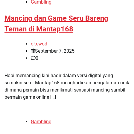
Gambling
Mancing dan Game Seru Bareng
Teman di Mantap168
okewod
September 7, 2025
0
Hobi memancing kini hadir dalam versi digital yang
semakin seru. Mantap168 menghadirkan pengalaman unik
di mana pemain bisa menikmati sensasi mancing sambil
bermain game online […]
Gambling