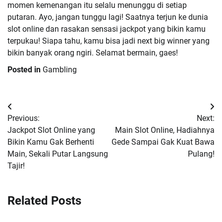
momen kemenangan itu selalu menunggu di setiap
putaran. Ayo, jangan tunggu lagi! Saatnya terjun ke dunia
slot online dan rasakan sensasi jackpot yang bikin kamu
terpukau! Siapa tahu, kamu bisa jadi next big winner yang
bikin banyak orang ngiri. Selamat bermain, gaes!
Posted in
Gambling
Post
Previous:
Next:
navigation
Jackpot Slot Online yang
Main Slot Online, Hadiahnya
Bikin Kamu Gak Berhenti
Gede Sampai Gak Kuat Bawa
Main, Sekali Putar Langsung
Pulang!
Tajir!
Related Posts