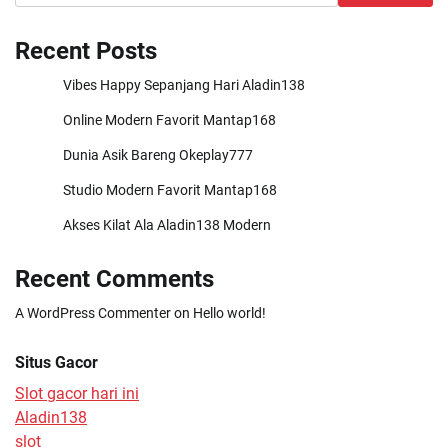
Recent Posts
Vibes Happy Sepanjang Hari Aladin138
Online Modern Favorit Mantap168
Dunia Asik Bareng Okeplay777
Studio Modern Favorit Mantap168
Akses Kilat Ala Aladin138 Modern
Recent Comments
A WordPress Commenter
on
Hello world!
Situs Gacor
Slot gacor hari ini
Aladin138
slot