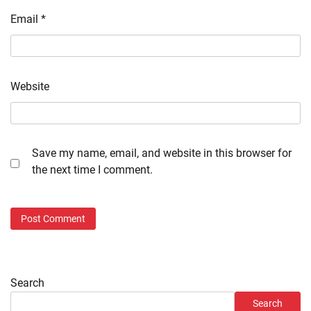
Email
*
Website
Save my name, email, and website in this browser for
the next time I comment.
Search
Search