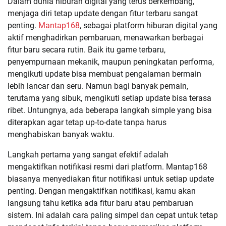
Dalam dunia hiburan digital yang terus berkembang,
menjaga diri tetap update dengan fitur terbaru sangat
penting.
Mantap168
, sebagai platform hiburan digital yang
aktif menghadirkan pembaruan, menawarkan berbagai
fitur baru secara rutin. Baik itu game terbaru,
penyempurnaan mekanik, maupun peningkatan performa,
mengikuti update bisa membuat pengalaman bermain
lebih lancar dan seru. Namun bagi banyak pemain,
terutama yang sibuk, mengikuti setiap update bisa terasa
ribet. Untungnya, ada beberapa langkah simple yang bisa
diterapkan agar tetap up-to-date tanpa harus
menghabiskan banyak waktu.
Langkah pertama yang sangat efektif adalah
mengaktifkan notifikasi resmi dari platform. Mantap168
biasanya menyediakan fitur notifikasi untuk setiap update
penting. Dengan mengaktifkan notifikasi, kamu akan
langsung tahu ketika ada fitur baru atau pembaruan
sistem. Ini adalah cara paling simpel dan cepat untuk tetap