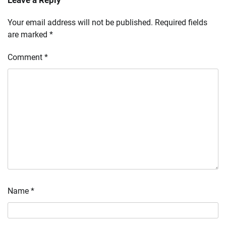
Leave a Reply
Your email address will not be published.
Required fields
are marked
*
Comment
*
Name
*