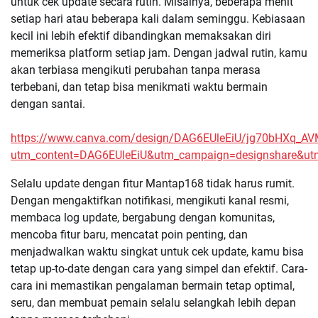
untuk cek update secara rutin. Misalnya, beberapa menit
setiap hari atau beberapa kali dalam seminggu. Kebiasaan
kecil ini lebih efektif dibandingkan memaksakan diri
memeriksa platform setiap jam. Dengan jadwal rutin, kamu
akan terbiasa mengikuti perubahan tanpa merasa
terbebani, dan tetap bisa menikmati waktu bermain
dengan santai.
https://www.canva.com/design/DAG6EUleEiU/jg70bHXq_AV
utm_content=DAG6EUleEiU&utm_campaign=designshare&ut
Selalu update dengan fitur Mantap168 tidak harus rumit.
Dengan mengaktifkan notifikasi, mengikuti kanal resmi,
membaca log update, bergabung dengan komunitas,
mencoba fitur baru, mencatat poin penting, dan
menjadwalkan waktu singkat untuk cek update, kamu bisa
tetap up-to-date dengan cara yang simpel dan efektif. Cara-
cara ini memastikan pengalaman bermain tetap optimal,
seru, dan membuat pemain selalu selangkah lebih depan