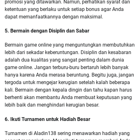
promosi yang ditawarkan. Namun, perhatikan syarat dan
ketentuan yang berlaku untuk setiap bonus agar Anda
dapat memanfaatkannya dengan maksimal.
5. Bermain dengan Disiplin dan Sabar
Bermain game online yang menguntungkan membutuhkan
lebih dari sekadar keberuntungan. Disiplin dan kesabaran
adalah dua kualitas yang sangat penting dalam dunia
game online. Jangan terburu-buru bertaruh lebih banyak
hanya karena Anda merasa beruntung. Begitu juga, jangan
tergoda untuk mengejar kerugian setelah kalah beberapa
kali. Bermain dengan kepala dingin dan tahu kapan harus
berhenti akan membantu Anda membuat keputusan yang
lebih baik dan menghindari kerugian besar.
6. Ikuti Turnamen untuk Hadiah Besar
Turnamen di Aladin138 sering menawarkan hadiah yang