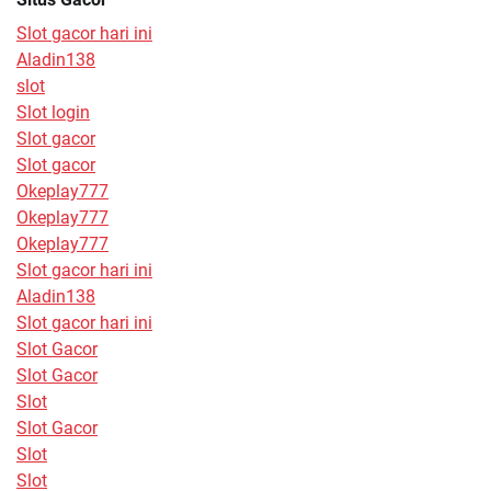
Slot gacor hari ini
Aladin138
slot
Slot login
Slot gacor
Slot gacor
Okeplay777
Okeplay777
Okeplay777
Slot gacor hari ini
Aladin138
Slot gacor hari ini
Slot Gacor
Slot Gacor
Slot
Slot Gacor
Slot
Slot