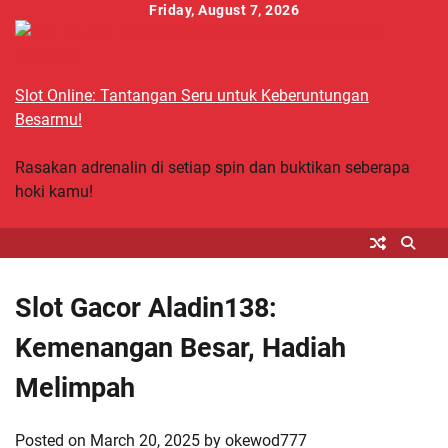
Skip
Friday, August 7, 2026
to
content
Slot Online: Tantangan Seru untuk Keberuntungan
Besarmu!
Rasakan adrenalin di setiap spin dan buktikan seberapa
hoki kamu!
Slot Gacor Aladin138:
Kemenangan Besar, Hadiah
Melimpah
Posted on
March 20, 2025
by
okewod777