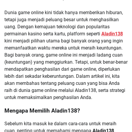
Dunia game online kini tidak hanya memberikan hiburan,
tetapi juga menjadi peluang besar untuk menghasilkan
uang. Dengan kemajuan teknologi dan popularitas
permainan kasino serta kartu, platform seperti
Aladin138
kini menjadi pilihan utama bagi banyak orang yang ingin
memanfaatkan waktu mereka untuk meraih keuntungan.
Bagi banyak orang, game online ini menjadi ladang cuan
(keuntungan) yang menggiurkan. Tetapi, untuk benar-benar
mendapatkan penghasilan dari game online, diperlukan
lebih dari sekadar keberuntungan. Dalam artikel ini, kita
akan membahas tentang peluang cuan yang bisa Anda
raih di dunia game online melalui Aladin138, serta strategi
untuk memaksimalkan penghasilan Anda.
Mengapa Memilih Aladin138?
Sebelum kita masuk ke dalam cara-cara untuk meraih
cuan, penting untuk memahami mengapa
Aladin138