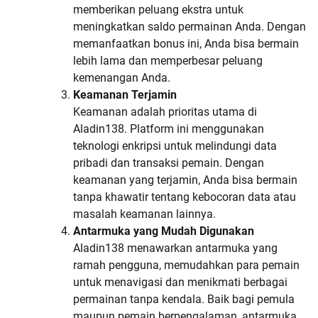
memberikan peluang ekstra untuk
meningkatkan saldo permainan Anda. Dengan
memanfaatkan bonus ini, Anda bisa bermain
lebih lama dan memperbesar peluang
kemenangan Anda.
Keamanan Terjamin
Keamanan adalah prioritas utama di
Aladin138. Platform ini menggunakan
teknologi enkripsi untuk melindungi data
pribadi dan transaksi pemain. Dengan
keamanan yang terjamin, Anda bisa bermain
tanpa khawatir tentang kebocoran data atau
masalah keamanan lainnya.
Antarmuka yang Mudah Digunakan
Aladin138 menawarkan antarmuka yang
ramah pengguna, memudahkan para pemain
untuk menavigasi dan menikmati berbagai
permainan tanpa kendala. Baik bagi pemula
maupun pemain berpengalaman, antarmuka