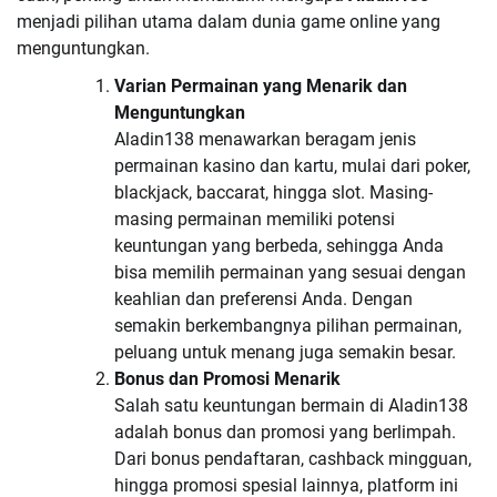
menjadi pilihan utama dalam dunia game online yang
menguntungkan.
Varian Permainan yang Menarik dan
Menguntungkan
Aladin138 menawarkan beragam jenis
permainan kasino dan kartu, mulai dari poker,
blackjack, baccarat, hingga slot. Masing-
masing permainan memiliki potensi
keuntungan yang berbeda, sehingga Anda
bisa memilih permainan yang sesuai dengan
keahlian dan preferensi Anda. Dengan
semakin berkembangnya pilihan permainan,
peluang untuk menang juga semakin besar.
Bonus dan Promosi Menarik
Salah satu keuntungan bermain di Aladin138
adalah bonus dan promosi yang berlimpah.
Dari bonus pendaftaran, cashback mingguan,
hingga promosi spesial lainnya, platform ini