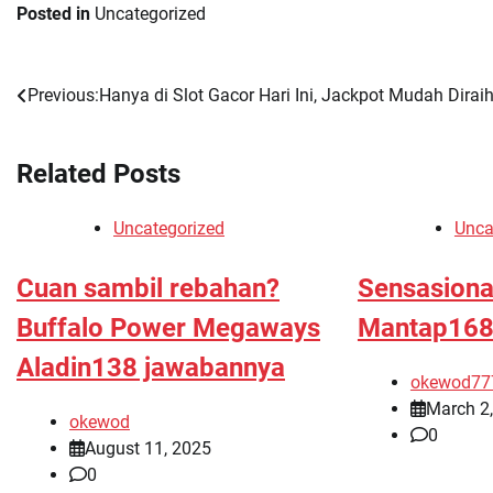
Posted in
Uncategorized
Previous:
Hanya di Slot Gacor Hari Ini, Jackpot Mudah Diraih
Post
navigation
Related Posts
Uncategorized
Unca
Cuan sambil rebahan?
Sensasional
Buffalo Power Megaways
Mantap168
Aladin138 jawabannya
okewod77
March 2
okewod
0
August 11, 2025
0