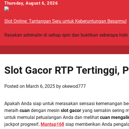
Skip
Thursday, August 6, 2026
to
content
Slot Online: Tantangan Seru untuk Keberuntungan Besarmu!
Rasakan adrenalin di setiap spin dan buktikan seberapa hoki
Slot Gacor RTP Tertinggi, Pr
Posted on
March 6, 2025
by
okewod777
Apakah Anda siap untuk merasakan sensasi kemenangan be
meraih
cuan
dengan mesin
slot gacor
yang semakin sering m
untuk memulai petualangan Anda dan melihat
cuan mengali
jackpot progresif,
Mantap168
siap memberikan Anda pengalam