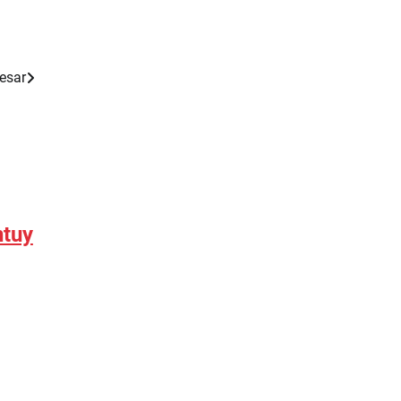
esar
tuy