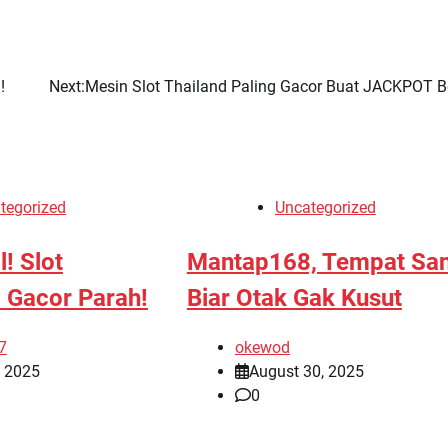
!
Next:
Mesin Slot Thailand Paling Gacor Buat JACKPOT B
tegorized
Uncategorized
! Slot
Mantap168, Tempat San
 Gacor Parah!
Biar Otak Gak Kusut
7
okewod
, 2025
August 30, 2025
0