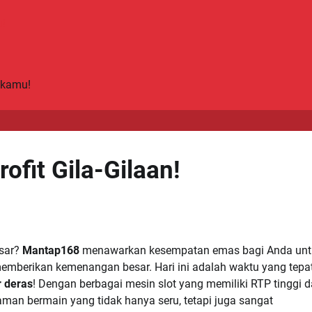
 kamu!
ofit Gila-Gilaan!
sar?
Mantap168
menawarkan kesempatan emas bagi Anda unt
emberikan kemenangan besar. Hari ini adalah waktu yang tepa
r deras
! Dengan berbagai mesin slot yang memiliki RTP tinggi 
an bermain yang tidak hanya seru, tetapi juga sangat