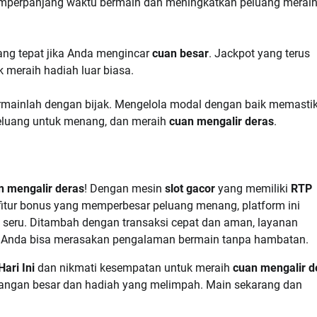
mperpanjang waktu bermain dan meningkatkan peluang merai
yang tepat jika Anda mengincar
cuan besar
. Jackpot yang terus
meraih hadiah luar biasa.
rmainlah dengan bijak. Mengelola modal dengan baik memasti
eluang untuk menang, dan meraih
cuan mengalir deras
.
n mengalir deras
! Dengan mesin
slot gacor
yang memiliki
RTP
i fitur bonus yang memperbesar peluang menang, platform ini
eru. Ditambah dengan transaksi cepat dan aman, layanan
t, Anda bisa merasakan pengalaman bermain tanpa hambatan.
ari Ini
dan nikmati kesempatan untuk meraih
cuan mengalir d
angan besar dan hadiah yang melimpah. Main sekarang dan