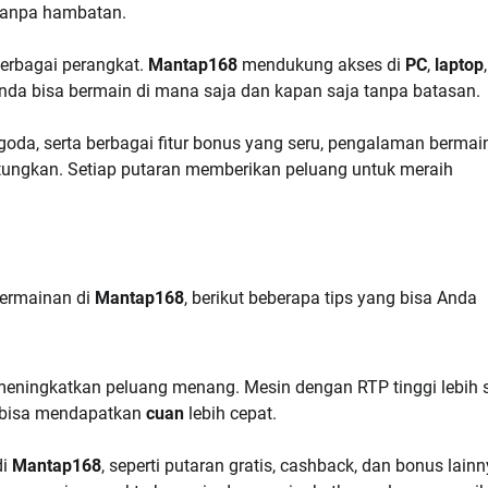
tanpa hambatan.
berbagai perangkat.
Mantap168
mendukung akses di
PC
,
laptop
Anda bisa bermain di mana saja dan kapan saja tanpa batasan.
goda, serta berbagai fitur bonus yang seru, pengalaman bermain
ngkan. Setiap putaran memberikan peluang untuk meraih
permainan di
Mantap168
, berikut beberapa tips yang bisa Anda
eningkatkan peluang menang. Mesin dengan RTP tinggi lebih s
 bisa mendapatkan
cuan
lebih cepat.
di
Mantap168
, seperti putaran gratis, cashback, dan bonus lainn