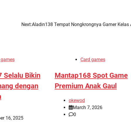
Next:
Aladin138 Tempat Nongkrongnya Gamer Kelas 
 games
Card games
 Selalu Bikin
Mantap168 Spot Game
nang dengan
Premium Anak Gaul
n
okewod
March 7, 2026
0
er 16, 2025