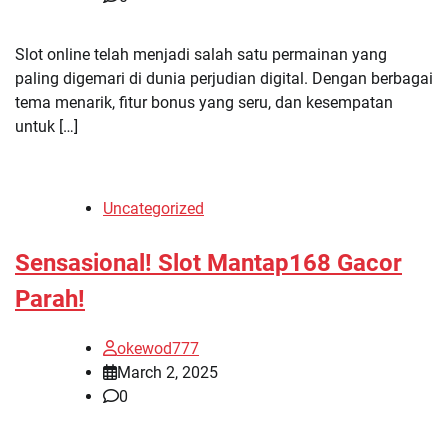
Slot online telah menjadi salah satu permainan yang
paling digemari di dunia perjudian digital. Dengan berbagai
tema menarik, fitur bonus yang seru, dan kesempatan
untuk […]
Uncategorized
Sensasional! Slot Mantap168 Gacor
Parah!
okewod777
March 2, 2025
0