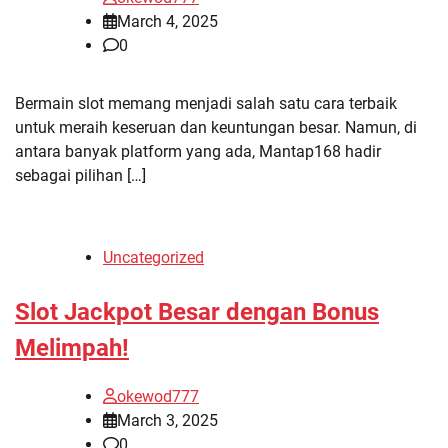
March 4, 2025
0
Bermain slot memang menjadi salah satu cara terbaik
untuk meraih keseruan dan keuntungan besar. Namun, di
antara banyak platform yang ada, Mantap168 hadir
sebagai pilihan […]
Uncategorized
Slot Jackpot Besar dengan Bonus
Melimpah!
okewod777
March 3, 2025
0