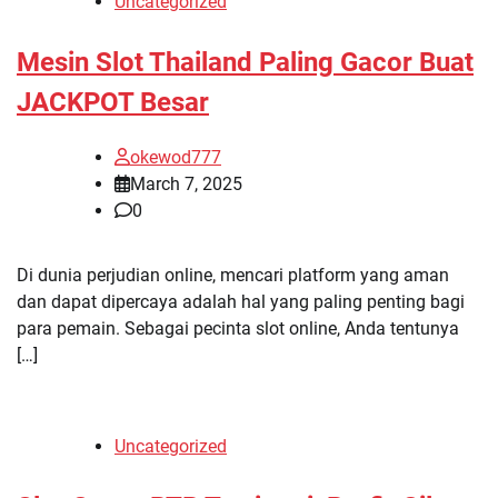
Uncategorized
Mesin Slot Thailand Paling Gacor Buat
JACKPOT Besar
okewod777
March 7, 2025
0
Di dunia perjudian online, mencari platform yang aman
dan dapat dipercaya adalah hal yang paling penting bagi
para pemain. Sebagai pecinta slot online, Anda tentunya
[…]
Uncategorized