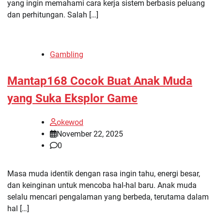
yang ingin memahami cara kerja sistem berbasis peluang
dan perhitungan. Salah […]
Gambling
Mantap168 Cocok Buat Anak Muda
yang Suka Eksplor Game
okewod
November 22, 2025
0
Masa muda identik dengan rasa ingin tahu, energi besar,
dan keinginan untuk mencoba hal-hal baru. Anak muda
selalu mencari pengalaman yang berbeda, terutama dalam
hal […]