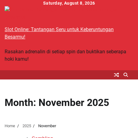
Skip
Saturday, August 8, 2026
to
content
Slot Online: Tantangan Seru untuk Keberuntungan
Besarmu!
Rasakan adrenalin di setiap spin dan buktikan seberapa
hoki kamu!
Month:
November 2025
Home
2025
November