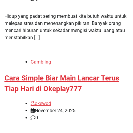
Hidup yang padat sering membuat kita butuh waktu untuk
melepas stres dan menenangkan pikiran. Banyak orang
mencari hiburan untuk sekadar mengisi waktu luang atau
menstabilkan […]
Gambling
Cara Simple Biar Main Lancar Terus
Tiap Hari di Okeplay777
okewod
November 24, 2025
0