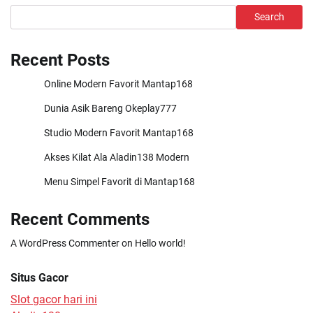
Search
Recent Posts
Online Modern Favorit Mantap168
Dunia Asik Bareng Okeplay777
Studio Modern Favorit Mantap168
Akses Kilat Ala Aladin138 Modern
Menu Simpel Favorit di Mantap168
Recent Comments
A WordPress Commenter
on
Hello world!
Situs Gacor
Slot gacor hari ini