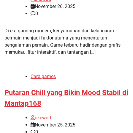
November 26, 2025
0
Di era gaming modern, kenyamanan dan kelancaran
bermain menjadi faktor utama yang menentukan
pengalaman pemain. Game terbaru hadir dengan grafis
memukau, fitur interaktif, dan tantangan […]
Card games
Putaran Chill yang Bikin Mood Stabil di
Mantap168
okewod
November 25, 2025
0