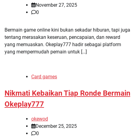
November 27, 2025
0
Bermain game online kini bukan sekadar hiburan, tapi juga
tentang merasakan keseruan, pencapaian, dan reward
yang memuaskan. Okeplay777 hadir sebagai platform
yang mempermudah pemain untuk […]
Card games
Nikmati Kebaikan Tiap Ronde Bermain
Okeplay777
okewod
December 25, 2025
0