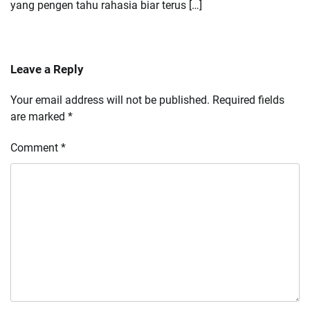
yang pengen tahu rahasia biar terus […]
Leave a Reply
Your email address will not be published.
Required fields
are marked
*
Comment
*