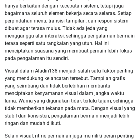
hanya berkaitan dengan kecepatan sistem, tetapi juga
bagaimana seluruh elemen bekerja secara selaras. Setiap
perpindahan menu, transisi tampilan, dan respon sistem
dibuat agar terasa mulus. Tidak ada jeda yang
mengganggu alur interaksi, sehingga pengalaman bermain
terasa seperti satu rangkaian yang utuh. Hal ini
menciptakan suasana yang membuat pemain lebih fokus
pada pengalaman itu sendiri.
Visual dalam Aladin138 menjadi salah satu faktor penting
yang mendukung kelancaran tersebut. Tampilan grafis
yang seimbang dan tidak berlebihan membantu
menciptakan kenyamanan visual dalam jangka waktu
lama. Warna yang digunakan tidak terlalu tajam, sehingga
tidak memberikan tekanan pada mata. Dengan visual yang
stabil dan konsisten, pengalaman bermain menjadi lebih
ringan dan mudah diikuti.
Selain visual, ritme permainan juga memiliki peran penting