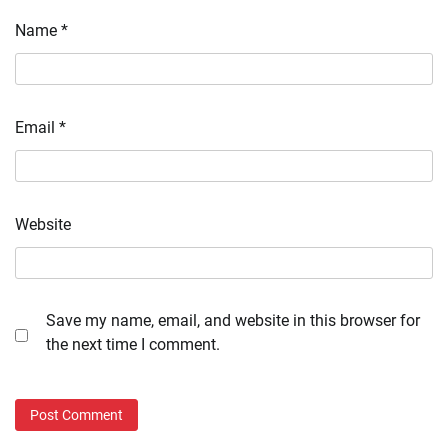
Name
*
Email
*
Website
Save my name, email, and website in this browser for
the next time I comment.