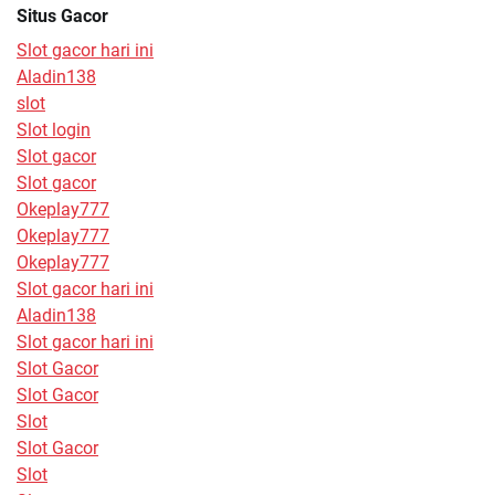
Situs Gacor
Slot gacor hari ini
Aladin138
slot
Slot login
Slot gacor
Slot gacor
Okeplay777
Okeplay777
Okeplay777
Slot gacor hari ini
Aladin138
Slot gacor hari ini
Slot Gacor
Slot Gacor
Slot
Slot Gacor
Slot