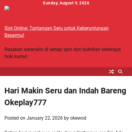
Skip
Sunday, August 9, 2026
to
content
Slot Online: Tantangan Seru untuk Keberuntungan
Besarmu!
Rasakan adrenalin di setiap spin dan buktikan seberapa
hoki kamu!
Hari Makin Seru dan Indah Bareng
Okeplay777
Posted on
January 22, 2026
by
okewod