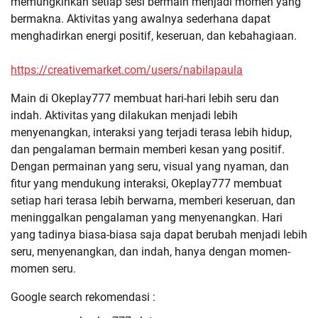
memungkinkan setiap sesi bermain menjadi momen yang
bermakna. Aktivitas yang awalnya sederhana dapat
menghadirkan energi positif, keseruan, dan kebahagiaan.
https://creativemarket.com/users/nabilapaula
Main di Okeplay777 membuat hari-hari lebih seru dan
indah. Aktivitas yang dilakukan menjadi lebih
menyenangkan, interaksi yang terjadi terasa lebih hidup,
dan pengalaman bermain memberi kesan yang positif.
Dengan permainan yang seru, visual yang nyaman, dan
fitur yang mendukung interaksi, Okeplay777 membuat
setiap hari terasa lebih berwarna, memberi keseruan, dan
meninggalkan pengalaman yang menyenangkan. Hari
yang tadinya biasa-biasa saja dapat berubah menjadi lebih
seru, menyenangkan, dan indah, hanya dengan momen-
momen seru.
Google search rekomendasi :