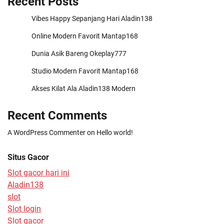
Recent Posts
Vibes Happy Sepanjang Hari Aladin138
Online Modern Favorit Mantap168
Dunia Asik Bareng Okeplay777
Studio Modern Favorit Mantap168
Akses Kilat Ala Aladin138 Modern
Recent Comments
A WordPress Commenter
on
Hello world!
Situs Gacor
Slot gacor hari ini
Aladin138
slot
Slot login
Slot gacor