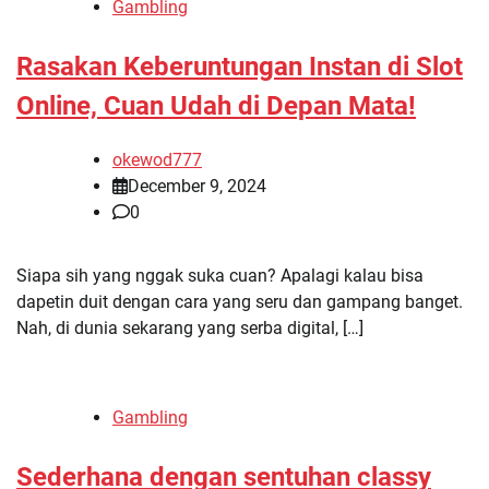
Gambling
Rasakan Keberuntungan Instan di Slot
Online, Cuan Udah di Depan Mata!
okewod777
December 9, 2024
0
Siapa sih yang nggak suka cuan? Apalagi kalau bisa
dapetin duit dengan cara yang seru dan gampang banget.
Nah, di dunia sekarang yang serba digital, […]
Gambling
Sederhana dengan sentuhan classy