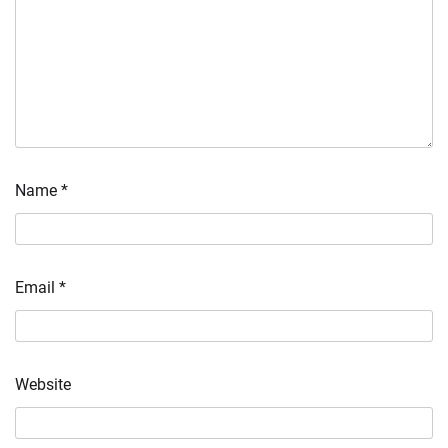
Name
*
Email
*
Website