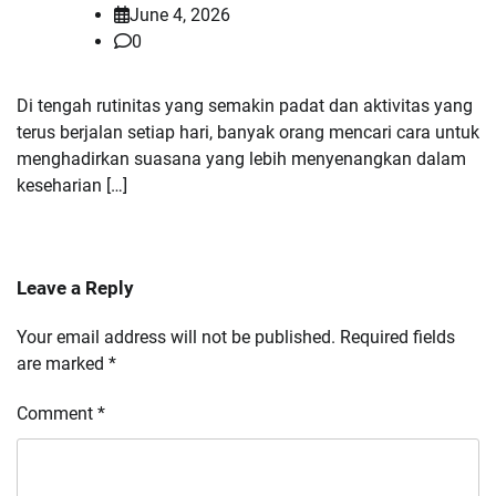
June 4, 2026
0
Di tengah rutinitas yang semakin padat dan aktivitas yang
terus berjalan setiap hari, banyak orang mencari cara untuk
menghadirkan suasana yang lebih menyenangkan dalam
keseharian […]
Leave a Reply
Your email address will not be published.
Required fields
are marked
*
Comment
*