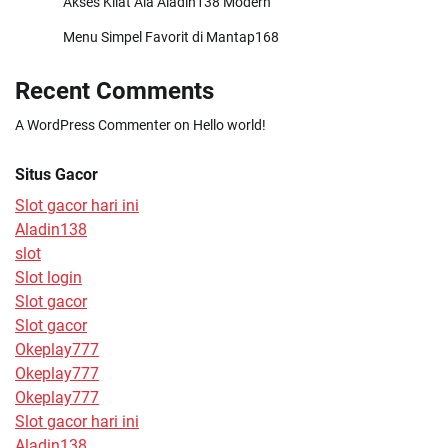
Akses Kilat Ala Aladin138 Modern
Menu Simpel Favorit di Mantap168
Recent Comments
A WordPress Commenter
on
Hello world!
Situs Gacor
Slot gacor hari ini
Aladin138
slot
Slot login
Slot gacor
Slot gacor
Okeplay777
Okeplay777
Okeplay777
Slot gacor hari ini
Aladin138