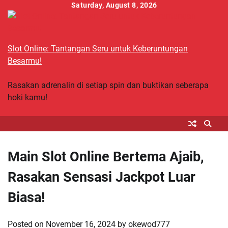
Skip
Saturday, August 8, 2026
to
content
Slot Online: Tantangan Seru untuk Keberuntungan
Besarmu!
Rasakan adrenalin di setiap spin dan buktikan seberapa
hoki kamu!
Main Slot Online Bertema Ajaib,
Rasakan Sensasi Jackpot Luar
Biasa!
Posted on
November 16, 2024
by
okewod777