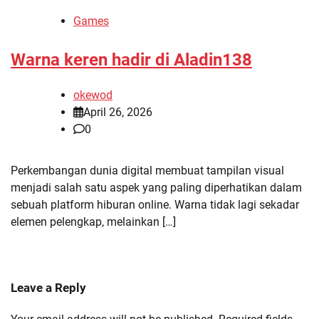
Games
Warna keren hadir di Aladin138
okewod
April 26, 2026
0
Perkembangan dunia digital membuat tampilan visual
menjadi salah satu aspek yang paling diperhatikan dalam
sebuah platform hiburan online. Warna tidak lagi sekadar
elemen pelengkap, melainkan […]
Leave a Reply