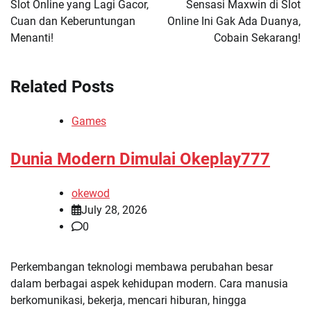
Slot Online yang Lagi Gacor,
Sensasi Maxwin di Slot
Cuan dan Keberuntungan
Online Ini Gak Ada Duanya,
Menanti!
Cobain Sekarang!
Related Posts
Games
Dunia Modern Dimulai Okeplay777
okewod
July 28, 2026
0
Perkembangan teknologi membawa perubahan besar
dalam berbagai aspek kehidupan modern. Cara manusia
berkomunikasi, bekerja, mencari hiburan, hingga