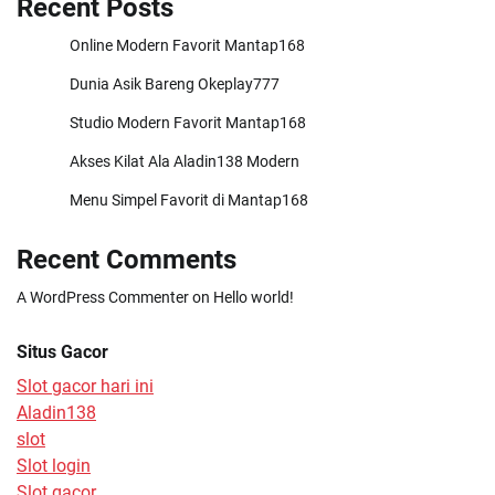
Recent Posts
Online Modern Favorit Mantap168
Dunia Asik Bareng Okeplay777
Studio Modern Favorit Mantap168
Akses Kilat Ala Aladin138 Modern
Menu Simpel Favorit di Mantap168
Recent Comments
A WordPress Commenter
on
Hello world!
Situs Gacor
Slot gacor hari ini
Aladin138
slot
Slot login
Slot gacor