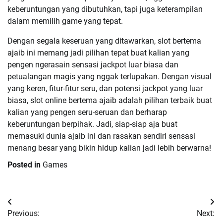
keberuntungan yang dibutuhkan, tapi juga keterampilan
dalam memilih game yang tepat.
Dengan segala keseruan yang ditawarkan, slot bertema
ajaib ini memang jadi pilihan tepat buat kalian yang
pengen ngerasain sensasi jackpot luar biasa dan
petualangan magis yang nggak terlupakan. Dengan visual
yang keren, fitur-fitur seru, dan potensi jackpot yang luar
biasa, slot online bertema ajaib adalah pilihan terbaik buat
kalian yang pengen seru-seruan dan berharap
keberuntungan berpihak. Jadi, siap-siap aja buat
memasuki dunia ajaib ini dan rasakan sendiri sensasi
menang besar yang bikin hidup kalian jadi lebih berwarna!
Posted in
Games
Post
Previous:
Next:
navigation