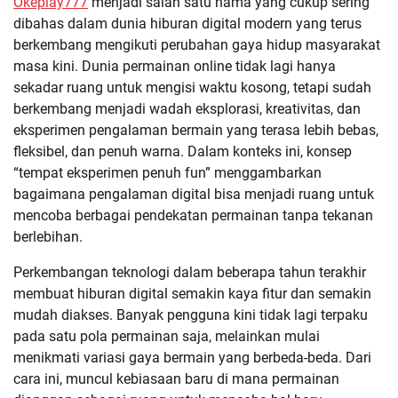
Okeplay777
menjadi salah satu nama yang cukup sering
dibahas dalam dunia hiburan digital modern yang terus
berkembang mengikuti perubahan gaya hidup masyarakat
masa kini. Dunia permainan online tidak lagi hanya
sekadar ruang untuk mengisi waktu kosong, tetapi sudah
berkembang menjadi wadah eksplorasi, kreativitas, dan
eksperimen pengalaman bermain yang terasa lebih bebas,
fleksibel, dan penuh warna. Dalam konteks ini, konsep
“tempat eksperimen penuh fun” menggambarkan
bagaimana pengalaman digital bisa menjadi ruang untuk
mencoba berbagai pendekatan permainan tanpa tekanan
berlebihan.
Perkembangan teknologi dalam beberapa tahun terakhir
membuat hiburan digital semakin kaya fitur dan semakin
mudah diakses. Banyak pengguna kini tidak lagi terpaku
pada satu pola permainan saja, melainkan mulai
menikmati variasi gaya bermain yang berbeda-beda. Dari
cara ini, muncul kebiasaan baru di mana permainan