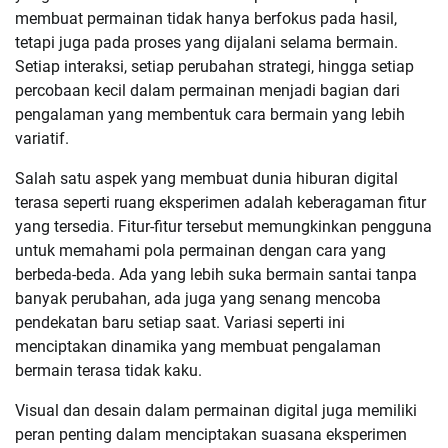
membuat permainan tidak hanya berfokus pada hasil,
tetapi juga pada proses yang dijalani selama bermain.
Setiap interaksi, setiap perubahan strategi, hingga setiap
percobaan kecil dalam permainan menjadi bagian dari
pengalaman yang membentuk cara bermain yang lebih
variatif.
Salah satu aspek yang membuat dunia hiburan digital
terasa seperti ruang eksperimen adalah keberagaman fitur
yang tersedia. Fitur-fitur tersebut memungkinkan pengguna
untuk memahami pola permainan dengan cara yang
berbeda-beda. Ada yang lebih suka bermain santai tanpa
banyak perubahan, ada juga yang senang mencoba
pendekatan baru setiap saat. Variasi seperti ini
menciptakan dinamika yang membuat pengalaman
bermain terasa tidak kaku.
Visual dan desain dalam permainan digital juga memiliki
peran penting dalam menciptakan suasana eksperimen