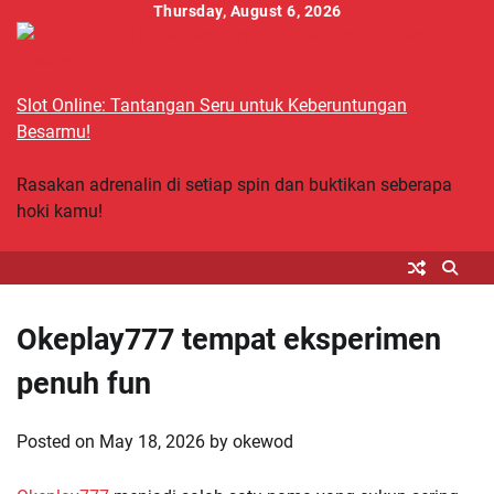
Skip
Thursday, August 6, 2026
to
content
Slot Online: Tantangan Seru untuk Keberuntungan
Besarmu!
Rasakan adrenalin di setiap spin dan buktikan seberapa
hoki kamu!
Okeplay777 tempat eksperimen
penuh fun
Posted on
May 18, 2026
by
okewod