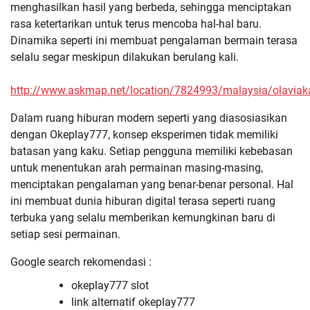
menghasilkan hasil yang berbeda, sehingga menciptakan
rasa ketertarikan untuk terus mencoba hal-hal baru.
Dinamika seperti ini membuat pengalaman bermain terasa
selalu segar meskipun dilakukan berulang kali.
http://www.askmap.net/location/7824993/malaysia/olaviak
Dalam ruang hiburan modern seperti yang diasosiasikan
dengan Okeplay777, konsep eksperimen tidak memiliki
batasan yang kaku. Setiap pengguna memiliki kebebasan
untuk menentukan arah permainan masing-masing,
menciptakan pengalaman yang benar-benar personal. Hal
ini membuat dunia hiburan digital terasa seperti ruang
terbuka yang selalu memberikan kemungkinan baru di
setiap sesi permainan.
Google search rekomendasi :
okeplay777 slot
link alternatif okeplay777