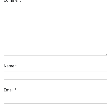
Comment
*
Name
*
Email
*